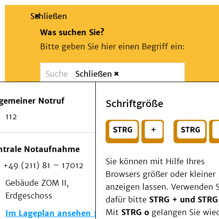
Schließen
Was suchen Sie?
Bitte geben Sie hier einen Begriff ein:
Schließen
Suche
Presse
Kontakt
Notfall
lgemeiner Notruf
Schriftgröße
Suchen
Patienten & Besucher
112
Kliniken/Institute/Zentren
oder
Als Patient am UKD
Beratung und Unterstützung
Wählen Sie ein Thema für Ihren Schnelleinstie
ntrale Notaufnahme
Veranstaltungen
Sie können mit Hilfe Ihres
+49 (211) 81 – 17012
Kommunikation im Medizinwesen (KIM)
Browsers größer oder kleiner
Notfall
Gebäude ZOM II,
anzeigen lassen. Verwenden S
Forschung & Lehre
Erdgeschoss
dafür bitte
STRG + und STRG
Medizinische Fakultät
Mit
STRG o
gelangen Sie wie
Im Lageplan ansehen
Die Institute des UKD