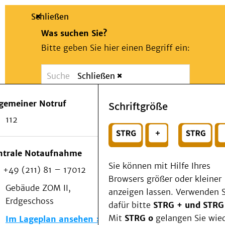
Schließen
Was suchen Sie?
Bitte geben Sie hier einen Begriff ein:
Schließen
Suche
Presse
Kontakt
Notfall
lgemeiner Notruf
Schriftgröße
Suchen
Patienten & Besucher
112
Kliniken/Institute/Zentren
oder
Als Patient am UKD
Beratung und Unterstützung
Wählen Sie ein Thema für Ihren Schnelleinstie
ntrale Notaufnahme
Veranstaltungen
Sie können mit Hilfe Ihres
+49 (211) 81 – 17012
Kommunikation im Medizinwesen (KIM)
Browsers größer oder kleiner
Notfall
Gebäude ZOM II,
anzeigen lassen. Verwenden S
Forschung & Lehre
Erdgeschoss
dafür bitte
STRG + und STRG
Medizinische Fakultät
Mit
STRG o
gelangen Sie wie
Im Lageplan ansehen
Die Institute des UKD