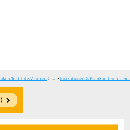
iniken/Institute/Zentren
> ...
>
Indikationen & Krankheiten für ei
)