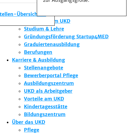
zur Ausgangsgröße.
Medizinische Fakultät
Die Institute des UKD
stellen-Übersicht
Forschung am UKD
Studium & Lehre
Gründungsförderung Startup4MED
Graduiertenausbildung
Berufungen
Karriere & Ausbildung
Stellenangebote
Bewerberportal Pflege
Ausbildungszentrum
UKD als Arbeitgeber
Vorteile am UKD
Kindertagesstätte
Bildungszentrum
Über das UKD
Pflege