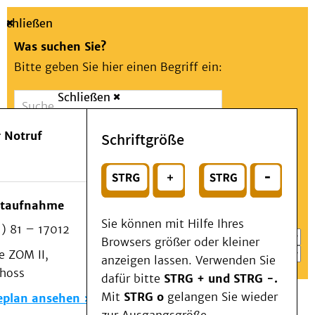
Schließen
Was suchen Sie?
Bitte geben Sie hier einen Begriff ein:
Schließen
Suche
Presse
Kontakt
Aa
Notfall
 Notruf
Schriftgröße
Menü
Suchen
Patienten & Besucher
oder
Kliniken/Institute/Zentren
Wählen Sie ein Thema für Ihren Schnelleinstieg
otaufnahme
Als Patient am UKD
Sie können mit Hilfe Ihres
) 81 – 17012
Beratung und Unterstützung
Browsers größer oder kleiner
 ZOM II,
Veranstaltungen
anzeigen lassen. Verwenden Sie
choss
Kommunikation im Medizinwesen (KIM)
dafür bitte
STRG + und STRG -.
Notfall
Mit
STRG o
gelangen Sie wieder
eplan ansehen
Forschung & Lehre