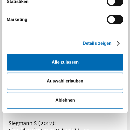
Statistiken
Siegmann S (2012):
Web 2.0 und Social Media: Auch ein Thema für
Marketing
den Arbeitsschutz!
VDSI aktuell 04.
Details zeigen
Siegmann S, Pachurka C (2012):
Medienergänzung durch das Web 2.0: Social
Media - Ein Perspektivthema für den
Alle zulassen
Arbeitsschutz.
DGUV Forum 10: 18 - 21.
Auswahl erlauben
Siegmann S (2012):
Lärm im Krankenhaus - Vorschriften und
Ablehnen
Regelungen.
Lärmbekämpfung 07 : 278 - 282.
Siegmann S (2012):