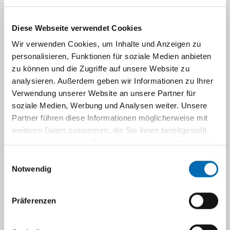
Z Rheumatol. 71 (2): 51 - 52.
Richter J, Muth T, Brinks R, Hoffmann N, Koch
Diese Webseite verwendet Cookies
T, Siegrist J, Schneider M (2012):
Wir verwenden Cookies, um Inhalte und Anzeigen zu
Job-Related Burden and Effort-Reward
personalisieren, Funktionen für soziale Medien anbieten
Imbalance in Patients with Systemic Lupus
zu können und die Zugriffe auf unsere Website zu
Erythematosus.
analysieren. Außerdem geben wir Informationen zu Ihrer
Arthr Rheum 64: 410.
Verwendung unserer Website an unsere Partner für
soziale Medien, Werbung und Analysen weiter. Unsere
Schipke J, Muth T, Cleveland S (2012):
Partner führen diese Informationen möglicherweise mit
Safety of deep apneic diving. Letter to the
weiteren Daten zusammen, die Sie ihnen bereitgestellt
editor.
haben oder die sie im Rahmen Ihrer Nutzung der Dienste
gesammelt haben.
Diving and Hyperbaric Medicine 42: 105 -106.
Einwilligungsauswahl
Notwendig
Siegmann S (2012):
Sicherheitsbeauftragte im Fokus.
Präferenzen
Sicherheitsingenieur 02: 8 -11, ISSN 0300-
3329