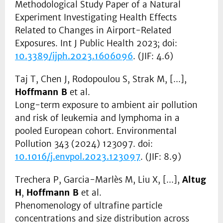
Methodological Study Paper of a Natural
Experiment Investigating Health Effects
Related to Changes in Airport-Related
Exposures. Int J Public Health 2023; doi:
10.3389/ijph.2023.1606096
. (JIF: 4.6)
Taj T, Chen J, Rodopoulou S, Strak M, [...],
Hoffmann B
et al.
Long-term exposure to ambient air pollution
and risk of leukemia and lymphoma in a
pooled European cohort. Environmental
Pollution 343 (2024) 123097. doi:
10.1016/j.envpol.2023.123097
. (JIF: 8.9)
Trechera P, Garcia-Marlès M, Liu X, [...],
Altug
H
,
Hoffmann B
et al.
Phenomenology of ultrafine particle
concentrations and size distribution across