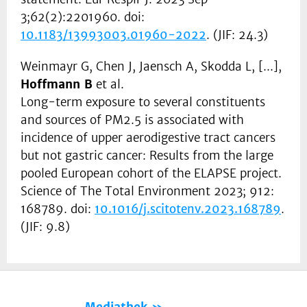
3;62(2):2201960. doi:
10.1183/13993003.01960-2022
. (JIF: 24.3)
Weinmayr G, Chen J, Jaensch A, Skodda L, [...],
Hoffmann B
et al.
Long-term exposure to several constituents
and sources of PM2.5 is associated with
incidence of upper aerodigestive tract cancers
but not gastric cancer: Results from the large
pooled European cohort of the ELAPSE project.
Science of The Total Environment 2023; 912:
168789. doi:
10.1016/j.scitotenv.2023.168789
.
(JIF: 9.8)