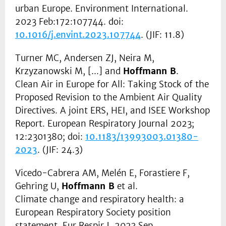
urban Europe. Environment International.
2023 Feb:172:107744. doi:
10.1016/j.envint.2023.107744
. (JIF: 11.8)
Turner MC, Andersen ZJ, Neira M,
Krzyzanowski M, [...] and
Hoffmann B
.
Clean Air in Europe for All: Taking Stock of the
Proposed Revision to the Ambient Air Quality
Directives. A joint ERS, HEI, and ISEE Workshop
Report. European Respiratory Journal 2023;
12:2301380; doi:
10.1183/13993003.01380-
2023
. (JIF: 24.3)
Vicedo-Cabrera AM, Melén E, Forastiere F,
Gehring U,
Hoffmann B
et al.
Climate change and respiratory health: a
European Respiratory Society position
statement. Eur Respir J. 2023 Sep