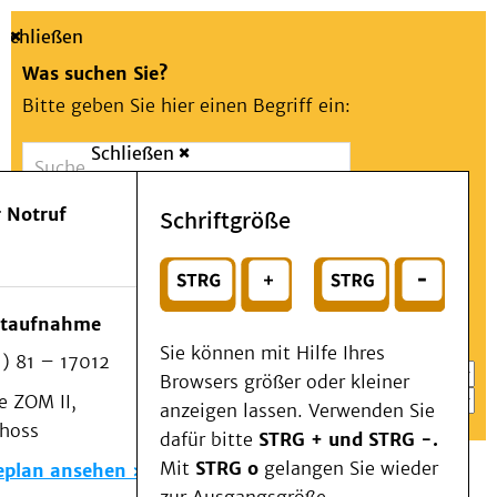
Schließen
Was suchen Sie?
Bitte geben Sie hier einen Begriff ein:
Schließen
Suche
Presse
Kontakt
Aa
Notfall
 Notruf
Schriftgröße
Menü
Suchen
Patienten & Besucher
oder
Kliniken/Institute/Zentren
Wählen Sie ein Thema für Ihren Schnelleinstieg
otaufnahme
Als Patient am UKD
Sie können mit Hilfe Ihres
) 81 – 17012
Beratung und Unterstützung
Browsers größer oder kleiner
 ZOM II,
Veranstaltungen
anzeigen lassen. Verwenden Sie
choss
Kommunikation im Medizinwesen (KIM)
dafür bitte
STRG + und STRG -.
Notfall
Mit
STRG o
gelangen Sie wieder
eplan ansehen
Forschung & Lehre