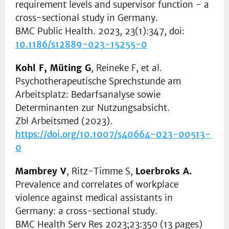
requirement levels and supervisor function - a
cross-sectional study in Germany.
BMC Public Health. 2023, 23(1):347, doi:
10.1186/s12889-023-15255-0
Kohl F, Müting G
, Reineke F, et al.
Psychotherapeutische Sprechstunde am
Arbeitsplatz: Bedarfsanalyse sowie
Determinanten zur Nutzungsabsicht.
Zbl Arbeitsmed (2023).
https://doi.org/10.1007/s40664-023-00513-
0
Mambrey V
, Ritz-Timme S,
Loerbroks A.
Prevalence and correlates of workplace
violence against medical assistants in
Germany: a cross-sectional study.
BMC Health Serv Res 2023;23:350 (13 pages)