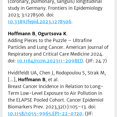
(coronary, pulmonary, sanguis) longitudinal
study in Germany. Frontiers in Epidemiology
2023; 3:1278506. doi:
10.3389/fepid.2023.1278506
.
Hoffmann B
,
Ogurtsova K
.
Adding Pieces to the Puzzle – Ultrafine
Particles and Lung Cancer. American Journal of
Respiratory and Critical Care Medicine 2024.
doi:
10.1164/rccm.202311-2098ED
. (JIF: 24.7)
Hvidtfeldt UA, Chen J, Rodopoulou S, Strak M,
[...],
Hoffmann B
, et al.
Breast Cancer Incidence in Relation to Long-
Term Low-Level Exposure to Air Pollution in
the ELAPSE Pooled Cohort. Cancer Epidemiol
Biomarkers Prev. 2023,32(1):105–13. doi:
10.1158/1055-9965.EPI-22-0720
. (JIF: