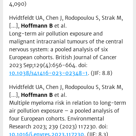
4,090)
Hvidtfeldt UA, Chen J, Rodopoulou S, Strak M,
[...],
Hoffmann B
et al.
Long-term air pollution exposure and
malignant intracranial tumours of the central
nervous system: a pooled analysis of six
European cohorts. British Journal of Cancer
2023 Sep;129(4):656-664. doi:
10.1038/s41416-023-02348-1
. (JIF: 8.8)
Hvidtfeldt UA, Chen J, Rodopoulou S, Strak M,
[...],
Hoffmann B
et al.
Multiple myeloma risk in relation to long-term
air pollution exposure – a pooled analysis of
four European cohorts. Environmental
Research 2023; 239 (2023) 117230. doi:
10.1016/j.envres.2023.117230
. (JIF: 8.3)