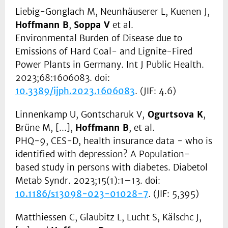
Liebig-Gonglach M, Neunhäuserer L, Kuenen J,
Hoffmann B
,
Soppa V
et al.
Environmental Burden of Disease due to
Emissions of Hard Coal- and Lignite-Fired
Power Plants in Germany. Int J Public Health.
2023;68:1606083. doi:
10.3389/ijph.2023.1606083
. (JIF: 4.6)
Linnenkamp U, Gontscharuk V,
Ogurtsova K
,
Brüne M, [...],
Hoffmann B
, et al.
PHQ-9, CES-D, health insurance data - who is
identified with depression? A Population-
based study in persons with diabetes. Diabetol
Metab Syndr. 2023;15(1):1–13. doi:
10.1186/s13098-023-01028-7
. (JIF: 5,395)
Matthiessen C, Glaubitz L, Lucht S, Kälschc J,