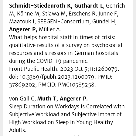
Schmidt-Stiedenroth K, Guthardt L
, Genrich
M, Köhne M, Stiawa M, Erschens R, Junne F,
Maatouk I; SEEGEN-Consortium; Gündel H,
Angerer P,
Müller A.
What helps hospital staff in times of crisis:
qualitative results of a survey on psychosocial
resources and stressors in German hospitals
during the COVID-19 pandemic.
Front Public Health. 2023 Oct 5;11:1260079.
doi: 10.3389/fpubh.2023.1260079. PMID:
37869202; PMCID: PMC10585258.
von Gall C,
Muth T, Angerer P.
Sleep Duration on Workdays Is Correlated with
Subjective Workload and Subjective Impact of
High Workload on Sleep in Young Healthy
Adults.