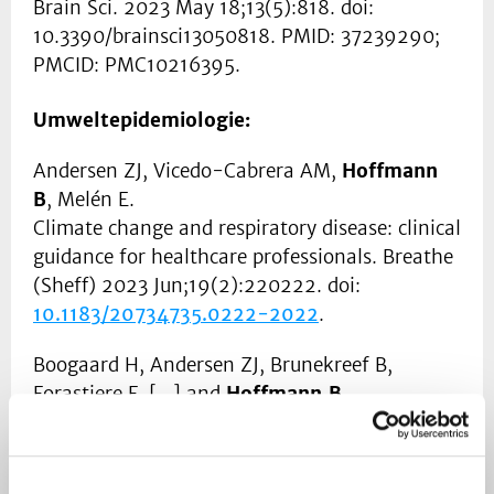
Brain Sci. 2023 May 18;13(5):818. doi:
10.3390/brainsci13050818. PMID: 37239290;
PMCID: PMC10216395.
Umweltepidemiologie:
Andersen ZJ, Vicedo-Cabrera AM,
Hoffmann
B
, Melén E.
Climate change and respiratory disease: clinical
guidance for healthcare professionals. Breathe
(Sheff) 2023 Jun;19(2):220222. doi:
10.1183/20734735.0222-2022
.
Boogaard H, Andersen ZJ, Brunekreef B,
Forastiere F, [...] and
Hoffmann B
.
Aria pulita in Europa per tutti. Un invito ad
agire in modo più incisivo. Epidemiol Prev
2023; 47 (3):118-121. doi: