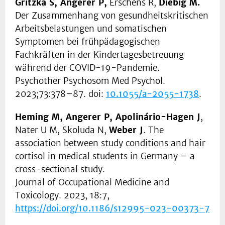
Gritzka S, Angerer P,
Erschens R,
Diebig M.
Der Zusammenhang von gesundheitskritischen
Arbeitsbelastungen und somatischen
Symptomen bei frühpädagogischen
Fachkräften in der Kindertagesbetreuung
während der COVID-19-Pandemie.
Psychother Psychosom Med Psychol.
2023;73:378–87. doi:
10.1055/a-2055-1738
.
Heming M, Angerer P, Apolinário-Hagen J
,
Nater U M, Skoluda N,
Weber J
. The
association between study conditions and hair
cortisol in medical students in Germany – a
cross-sectional study.
Journal of Occupational Medicine and
Toxicology. 2023, 18:7,
https://doi.org/10.1186/s12995-023-00373-7