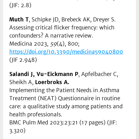
(JIF: 2.8)
Muth T
, Schipke JD, Brebeck AK, Dreyer S.
Assessing critical flicker frequency: which
confounders? A narrative review.
Medicina 2023,
59
(4), 800;
https://doi.org/10.3390/medicina59040800
(JIF 2.948)
Salandi J, Vu-Eickmann P
, Apfelbacher C,
Sheikh A,
Loerbroks A.
Implementing the Patient Needs in Asthma
Treatment (NEAT) Questionnaire in routine
care: a qualitative study among patients and
health professionals.
BMC Pulm Med 2023:23:21 (17 pages) (JIF:
3.320)