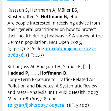
Kastaun S, Herrmann A, Müller BS,
Klosterhalfen S,
Hoffmann B,
et al.
Are people interested in receiving advice from
their general practitioner on how to protect
their health during heatwaves? A survey of the
German population. BMJ Open 2023;
3;13:e076236; doi:
10.1136/bmjopen-2023-
076236
. (JIF: 2.9)
Kutlar Joss M, Boogaard H, Samoli E, [...],
Haddad P
, [...],
Hoffmann B
.
Long-Term Exposure to Traffic-Related Air
Pollution and Diabetes: A Systematic Review
and Meta-Analysis. Int J Public Health. 2023
May 31:68:1605718. doi:
10.3389/ijph.2023.1605718
. (JIF: 5.100)