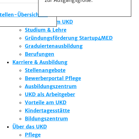
zur Ausgangsgröße.
Medizinische Fakultät
Die Institute des UKD
stellen-Übersicht
Forschung am UKD
Studium & Lehre
Gründungsförderung Startup4MED
Graduiertenausbildung
Berufungen
Karriere & Ausbildung
Stellenangebote
Bewerberportal Pflege
Ausbildungszentrum
UKD als Arbeitgeber
Vorteile am UKD
Kindertagesstätte
Bildungszentrum
Über das UKD
Pflege