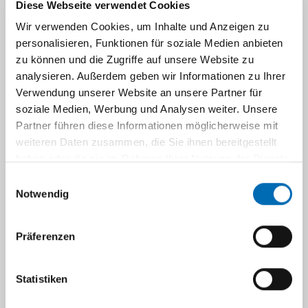
Diese Webseite verwendet Cookies
10.19191/EP23.3.041
.
Wir verwenden Cookies, um Inhalte und Anzeigen zu
Boogaard H, Andersen ZJ, Brunekreef B,
personalisieren, Funktionen für soziale Medien anbieten
Forastiere F, [...] and
Hoffmann B
.
zu können und die Zugriffe auf unsere Website zu
Clean air in Europe for all. Environmental
analysieren. Außerdem geben wir Informationen zu Ihrer
Verwendung unserer Website an unsere Partner für
Epidemiology. 2023;7(2):e245. doi:
soziale Medien, Werbung und Analysen weiter. Unsere
10.1097/EE9.0000000000000245
.
Partner führen diese Informationen möglicherweise mit
weiteren Daten zusammen, die Sie ihnen bereitgestellt
Boogaard H, Atkinson RW, Brook JR, Chang
haben oder die sie im Rahmen Ihrer Nutzung der Dienste
HH, [...],
Hoffmann B
, et al.
gesammelt haben.
Evidence Synthesis of Observational Studies in
Einwilligungsauswahl
Notwendig
Environmental Health: Lessons Learned from a
Systematic Review on Traffic-Related Air
Pollution. Environmental Health Perspectives
Präferenzen
2023. doi:
10.1289/EHP11532
. (JIF: 10.4)
Statistiken
Boogaard H, Samoli E, Patton AP, Atkinson
RW, [...],
Hoffmann B,
et al.