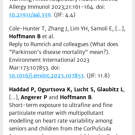
Allergy Immunol 2023;21:161-164. doi:
10.21911/aai.339
. (JIF: 4.4)
Cole-Hunter T, Zhang J, Lim YH, Samoli E, [...],
Hoffmann B
et al.
Reply to Rumrich and colleagues (What does
"Parkinson's disease mortality" mean?).
Environment International 2023
Mar:173:107853. doi:
10.1016/j.envint.2023.107853
. (JIF: 11.8)
Haddad P, Ogurtsova K, Lucht S, Glaubitz L
,
[...],
Angerer P
and
Hoffmann B
.
Short-term exposure to ultrafine and fine
particulate matter with multipollutant
modelling on heart rate variability among
seniors and children from the CorPuScula