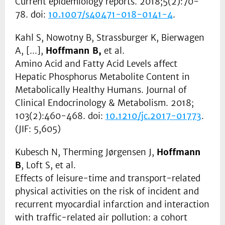
Current epidemiology reports. 2018;5(2):70-
78. doi:
10.1007/s40471-018-0141-4
.
Kahl S, Nowotny B, Strassburger K, Bierwagen
A, [...],
Hoffmann B,
et al.
Amino Acid and Fatty Acid Levels affect
Hepatic Phosphorus Metabolite Content in
Metabolically Healthy Humans. Journal of
Clinical Endocrinology & Metabolism. 2018;
103(2):460-468. doi:
10.1210/jc.2017-01773
.
(JIF: 5,605)
Kubesch N, Therming Jørgensen J,
Hoffmann
B
, Loft S, et al.
Effects of leisure-time and transport-related
physical activities on the risk of incident and
recurrent myocardial infarction and interaction
with traffic-related air pollution: a cohort