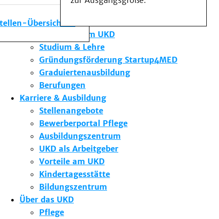
zur Ausgangsgröße.
Medizinische Fakultät
Die Institute des UKD
stellen-Übersicht
Forschung am UKD
Studium & Lehre
Gründungsförderung Startup4MED
Graduiertenausbildung
Berufungen
Karriere & Ausbildung
Stellenangebote
Bewerberportal Pflege
Ausbildungszentrum
UKD als Arbeitgeber
Vorteile am UKD
Kindertagesstätte
Bildungszentrum
Über das UKD
Pflege