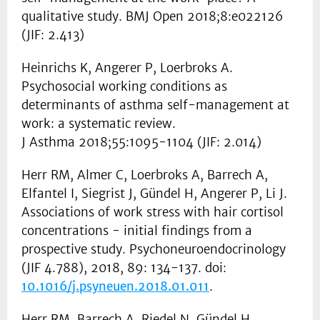
qualitative study. BMJ Open 2018;8:e022126
(JIF: 2.413)
Heinrichs K, Angerer P, Loerbroks A.
Psychosocial working conditions as
determinants of asthma self-management at
work: a systematic review.
J Asthma 2018;55:1095-1104 (JIF: 2.014)
Herr RM, Almer C, Loerbroks A, Barrech A,
Elfantel I, Siegrist J, Gündel H, Angerer P, Li J.
Associations of work stress with hair cortisol
concentrations - initial findings from a
prospective study. Psychoneuroendocrinology
(JIF 4.788), 2018, 89: 134-137. doi:
10.1016/j.psyneuen.2018.01.011
.
Herr RM, Barrech A, Riedel N, Gündel H,