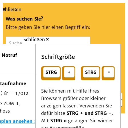
Schließen
Was suchen Sie?
Bitte geben Sie hier einen Begriff ein:
Schließen
Suche
Presse
Kontakt
Aa
Notfall
 Notruf
Schriftgröße
Menü
Suchen
Patienten & Besucher
oder
Kliniken/Institute/Zentren
Wählen Sie ein Thema für Ihren Schnelleinstieg
otaufnahme
Als Patient am UKD
Sie können mit Hilfe Ihres
) 81 – 17012
Beratung und Unterstützung
Browsers größer oder kleiner
 ZOM II,
Veranstaltungen
anzeigen lassen. Verwenden Sie
choss
Kommunikation im Medizinwesen (KIM)
dafür bitte
STRG + und STRG -.
Notfall
Mit
STRG o
gelangen Sie wieder
eplan ansehen
Forschung & Lehre