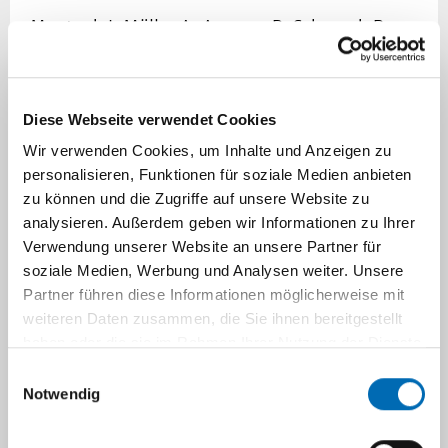
Maatouk I, Müller A, Angerer P, Schmook R,
Nikendei C, Herbst K, Gantner M, Herzog W,
Gündel H.
Healthy ageing at work- Efficacy of group
Diese Webseite verwendet Cookies
interventions on the mental health of nurses
Wir verwenden Cookies, um Inhalte und Anzeigen zu
aged 45 and older: Results of a randomised,
personalisieren, Funktionen für soziale Medien anbieten
controlled trial.
zu können und die Zugriffe auf unsere Website zu
PLoS One. 2018 Jan 19;13(1):e0191000. doi:
analysieren. Außerdem geben wir Informationen zu Ihrer
10.1371/journal.pone.0191000. PMID:
Verwendung unserer Website an unsere Partner für
29351310; PMCID: PMC5774702.
soziale Medien, Werbung und Analysen weiter. Unsere
Partner führen diese Informationen möglicherweise mit
Mutambudzi M, Siegrist J, Meyer JD, Li J.
weiteren Daten zusammen, die Sie ihnen bereitgestellt
Association between effort-reward imbalance
haben oder die sie im Rahmen Ihrer Nutzung der Dienste
and self-reported diabetes mellitus in older
gesammelt haben.
Einwilligungsauswahl
U.S. workers. J Psychosom Res (JIF 2.809),
Notwendig
2018, 104: 61-64