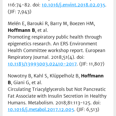
116:74-82. doi:
10.1016/j.envint.2018.02.035
.
(JIF: 7,943)
Melén E, Barouki R, Barry M, Boezen HM,
Hoffmann B
, et al.
Promoting respiratory public health through
epigenetics research. An ERS Environment
Health Committee workshop report. European
Respiratory Journal. 2018;51(4). doi:
10.1183/13993003.02410-2017
. (JIF: 11,807)
Nowotny B, Kahl S, Klüppelholz B,
Hoffmann
B
, Giani G, et al.
Circulating Triacylglycerols but Not Pancreatic
Fat Associate with Insulin Secretion in Healthy
Humans. Metabolism. 2018;81:113-125. doi:
10.1016/j.metabol.2017.12.005
. (JIF: 6,513)