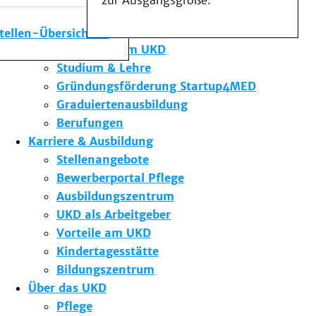
zur Ausgangsgröße.
Medizinische Fakultät
Die Institute des UKD
stellen-Übersicht
Forschung am UKD
Studium & Lehre
Gründungsförderung Startup4MED
Graduiertenausbildung
Berufungen
Karriere & Ausbildung
Stellenangebote
Bewerberportal Pflege
Ausbildungszentrum
UKD als Arbeitgeber
Vorteile am UKD
Kindertagesstätte
Bildungszentrum
Über das UKD
Pflege