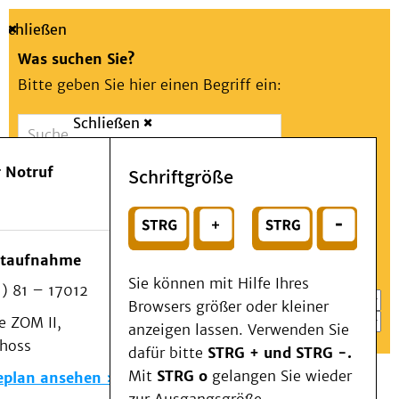
Schließen
Was suchen Sie?
Bitte geben Sie hier einen Begriff ein:
Schließen
Suche
Presse
Kontakt
Aa
Notfall
 Notruf
Schriftgröße
Menü
Suchen
Patienten & Besucher
oder
Kliniken/Institute/Zentren
Wählen Sie ein Thema für Ihren Schnelleinstieg
otaufnahme
Als Patient am UKD
Sie können mit Hilfe Ihres
) 81 – 17012
Beratung und Unterstützung
Browsers größer oder kleiner
 ZOM II,
Veranstaltungen
anzeigen lassen. Verwenden Sie
choss
Kommunikation im Medizinwesen (KIM)
dafür bitte
STRG + und STRG -.
Notfall
Mit
STRG o
gelangen Sie wieder
eplan ansehen
Forschung & Lehre