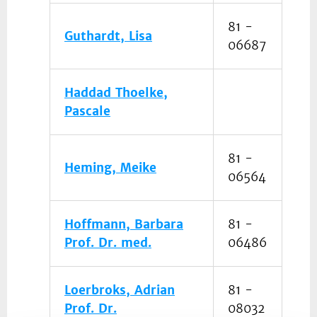
81 -
Guthardt, Lisa
06687
Haddad Thoelke,
Pascale
81 -
Heming, Meike
06564
Hoffmann, Barbara
81 -
Prof. Dr. med.
06486
Loerbroks, Adrian
81 -
Prof. Dr.
08032