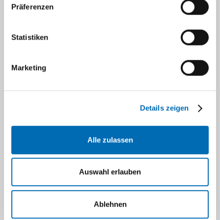
06423
Präferenzen
Panitz, Karin
Statistiken
81 -
Marketing
Sahan, Fatma
08031
Details zeigen
81 -
Salandi, Julia Dr
.
08166
Alle zulassen
81 -
Scheepers, Louisa
06479
Auswahl erlauben
Ablehnen
Schmidt Stiedenroth,
81 -
Kira
17904