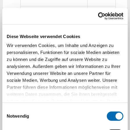
81 -
Mau, Uwe
06424
Diese Webseite verwendet Cookies
81 -
Wir verwenden Cookies, um Inhalte und Anzeigen zu
Mohren, Brigitte
06489
personalisieren, Funktionen für soziale Medien anbieten
zu können und die Zugriffe auf unsere Website zu
analysieren. Außerdem geben wir Informationen zu Ihrer
81 -
Muth, Thomas Dr.
Verwendung unserer Website an unsere Partner für
06419
soziale Medien, Werbung und Analysen weiter. Unsere
Partner führen diese Informationen möglicherweise mit
weiteren Daten zusammen, die Sie ihnen bereitgestellt
81 -
Oberwinster, Lukas
haben oder die sie im Rahmen Ihrer Nutzung der Dienste
06420
gesammelt haben.
Einwilligungsauswahl
Notwendig
81 -
Ogurtsova, Katherine