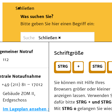
Schließen
Was suchen Sie?
Bitte geben Sie hier einen Begriff ein:
Schließen
Suche
Presse
Kontakt
Notfall
lgemeiner Notruf
Schriftgröße
Suchen
Patienten & Besucher
112
Kliniken/Institute/Zentren
oder
Als Patient am UKD
Beratung und Unterstützung
Wählen Sie ein Thema für Ihren Schnelleinstie
ntrale Notaufnahme
Veranstaltungen
Sie können mit Hilfe Ihres
+49 (211) 81 – 17012
Kommunikation im Medizinwesen (KIM)
Browsers größer oder kleiner
Notfall
Gebäude ZOM II,
anzeigen lassen. Verwenden S
Forschung & Lehre
Erdgeschoss
dafür bitte
STRG + und STRG
Medizinische Fakultät
Mit
STRG o
gelangen Sie wie
Im Lageplan ansehen
Die Institute des UKD