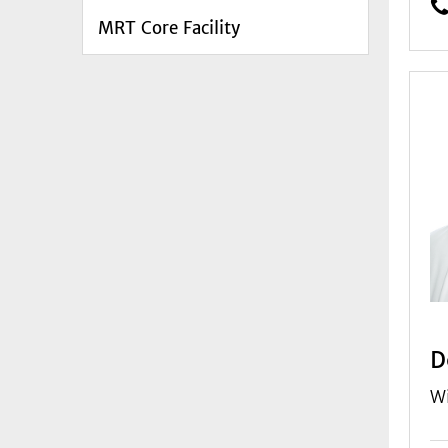
MRT Core Facility
D
Wi