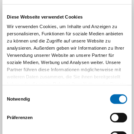
2. Biopsie-Entnahme:
Diese Webseite verwendet Cookies
Ein Muskel- und Nervengewebsstück
Wir verwenden Cookies, um Inhalte und Anzeigen zu
nativ, d.h. KEIN NaCl und KEIN Formalin
personalisieren, Funktionen für soziale Medien anbieten
trockenes, dicht schließendes
zu können und die Zugriffe auf unsere Website zu
Transportgefäß (Schraubverschluss) ohne
analysieren. Außerdem geben wir Informationen zu Ihrer
Tupfer verwenden
Verwendung unserer Website an unsere Partner für
soziale Medien, Werbung und Analysen weiter. Unsere
bitte Muskel bzw. Nerv nicht aufspannen,
Partner führen diese Informationen möglicherweise mit
da dies zu Quetschartefakten führt
weiteren Daten zusammen, die Sie ihnen bereitgestellt
optimale Größe:
haben oder die sie im Rahmen Ihrer Nutzung der Dienste
Muskel: Zylinder von ca. 5 x 5 x 15
gesammelt haben.
Einwilligungsauswahl
mm, in Faser-Längsrichtung
Notwendig
orientiert
Nerv: ca. 15 - 20 mm langes
Gewebsstück
Präferenzen
3. Transport