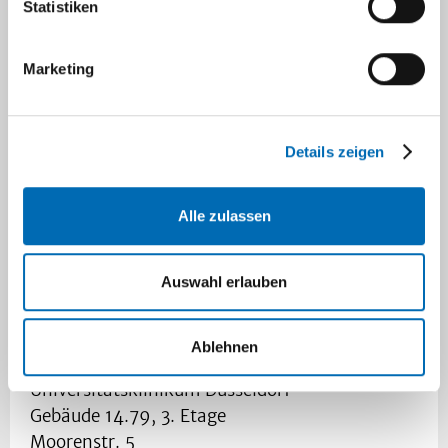
Statistiken
Bitte Biopsie telefonisch anmelden
(Telefonnummern siehe Einsendeschein)
Marketing
sofortiger Transport (z.B. per Taxi) zum
Institut für Neuropathologie (Adresse
siehe Einsendeschein) mit vollständig
Details zeigen
ausgefülltem Einsendeschein
Bei Transportzeiten von mehr als 2
Stunden
bitte weiteres Vorgehen vorher
Alle zulassen
telefonisch absprechen
Transport im dicht schließenden,
Auswahl erlauben
trockenen Gefäß mit Schraubverschluss
ohne Tupfer oder Kompresse
Ablehnen
Institut für Neuropathologie
Universitätsklinikum Düsseldorf
Gebäude 14.79, 3. Etage
Moorenstr. 5