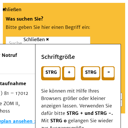
Schließen
Was suchen Sie?
Bitte geben Sie hier einen Begriff ein:
Schließen
Suche
Presse
Kontakt
Aa
Notfall
 Notruf
Schriftgröße
Menü
Suchen
Patienten & Besucher
oder
Kliniken/Institute/Zentren
Wählen Sie ein Thema für Ihren Schnelleinstieg
otaufnahme
Als Patient am UKD
Sie können mit Hilfe Ihres
) 81 – 17012
Beratung und Unterstützung
Browsers größer oder kleiner
 ZOM II,
Veranstaltungen
anzeigen lassen. Verwenden Sie
choss
Kommunikation im Medizinwesen (KIM)
dafür bitte
STRG + und STRG -.
Notfall
Mit
STRG o
gelangen Sie wieder
eplan ansehen
Forschung & Lehre