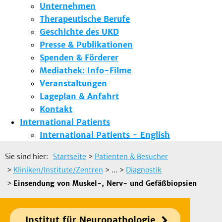
Unternehmen
Therapeutische Berufe
Geschichte des UKD
Presse & Publikationen
Spenden & Förderer
Mediathek: Info-Filme
Veranstaltungen
Lageplan & Anfahrt
Kontakt
International Patients
International Patients - English
Sie sind hier:
Startseite
>
Patienten & Besucher
>
Kliniken/Institute/Zentren
> ...
>
Diagnostik
>
Einsendung von Muskel-, Nerv- und Gefäßbiopsien
Institut für Neuropathologie