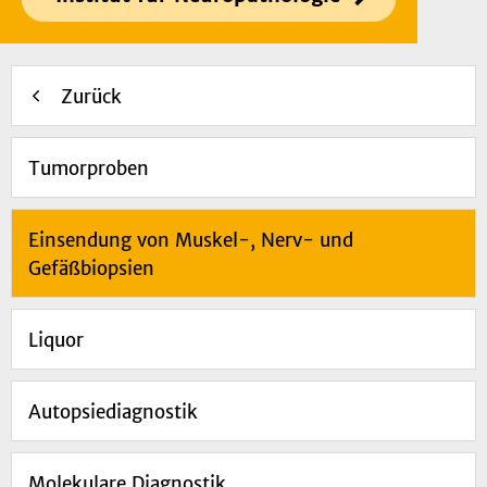
Zurück
Tumorproben
Einsendung von Muskel-, Nerv- und
Gefäßbiopsien
Liquor
Autopsiediagnostik
Molekulare Diagnostik