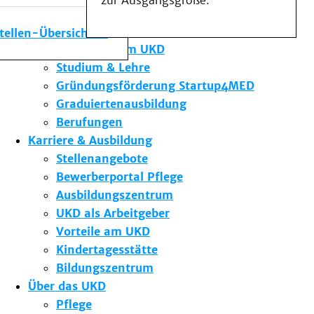
zur Ausgangsgröße.
Medizinische Fakultät
Die Institute des UKD
stellen-Übersicht
Forschung am UKD
Studium & Lehre
Gründungsförderung Startup4MED
Graduiertenausbildung
Berufungen
Karriere & Ausbildung
Stellenangebote
Bewerberportal Pflege
Ausbildungszentrum
UKD als Arbeitgeber
Vorteile am UKD
Kindertagesstätte
Bildungszentrum
Über das UKD
Pflege