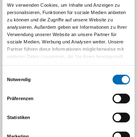
Wir verwenden Cookies, um Inhalte und Anzeigen zu
personalisieren, Funktionen für soziale Medien anbieten
zu können und die Zugriffe auf unsere Website zu
analysieren. Außerdem geben wir Informationen zu Ihrer
Verwendung unserer Website an unsere Partner für
soziale Medien, Werbung und Analysen weiter. Unsere
Partner führen diese Informationen möglicherweise mit
weiteren Daten zusammen, die Sie ihnen bereitgestellt
Unsere Kooperationspartner am
haben oder die sie im Rahmen Ihrer Nutzung der Dienste
gesammelt haben.
UKD
Einwilligungsauswahl
Notwendig
• Klinik für Orthopädie und Unfallchirurgie
Präferenzen
• Fachbereich Physiotherapie
• Zentralinstitut für Klinische Chemie und
Laboratoriumsdiagnostik
Statistiken
• Institut für Radiologie
• Klinik für Mund-Kiefer- und
Marketing