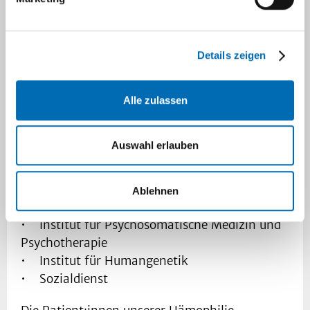
Gesichtschirurgie
• Klinik für Zahnerhaltung, Parodontologie
und Endodontologie
Details zeigen
• Klinik für Allgemeinchirurgie
• Klinik für Frauenheilkunde und Geburtshilfe
• Klinik für Kinder-Onkologie,- Hämatologie
Alle zulassen
und
klinische Immunologie, Schwerpunktbereich
Auswahl erlauben
Hämostaseologie
• Klinik für Hals-Nasen-Ohrenheilkunde
• Klinik für Gastroenterologie, Hepatologie
Ablehnen
und Infektiologie
• Institut für Psychosomatische Medizin und
Psychotherapie
• Institut für Humangenetik
• Sozialdienst