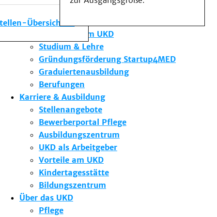
zur Ausgangsgröße.
Medizinische Fakultät
Die Institute des UKD
stellen-Übersicht
Forschung am UKD
Studium & Lehre
Gründungsförderung Startup4MED
Graduiertenausbildung
Berufungen
Karriere & Ausbildung
Stellenangebote
Bewerberportal Pflege
Ausbildungszentrum
UKD als Arbeitgeber
Vorteile am UKD
Kindertagesstätte
Bildungszentrum
Über das UKD
Pflege