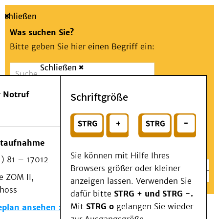
Schließen
Was suchen Sie?
Bitte geben Sie hier einen Begriff ein:
Schließen
Suche
Presse
Kontakt
Aa
Notfall
 Notruf
Schriftgröße
Menü
Suchen
Patienten & Besucher
oder
Kliniken/Institute/Zentren
Wählen Sie ein Thema für Ihren Schnelleinstieg
otaufnahme
Als Patient am UKD
Sie können mit Hilfe Ihres
) 81 – 17012
Beratung und Unterstützung
Browsers größer oder kleiner
 ZOM II,
Veranstaltungen
anzeigen lassen. Verwenden Sie
choss
Kommunikation im Medizinwesen (KIM)
dafür bitte
STRG + und STRG -.
Notfall
Mit
STRG o
gelangen Sie wieder
eplan ansehen
Forschung & Lehre