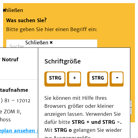
Schließen
Was suchen Sie?
Bitte geben Sie hier einen Begriff ein:
Schließen
Suche
Presse
Kontakt
Aa
Notfall
 Notruf
Schriftgröße
Menü
Suchen
Patienten & Besucher
oder
Kliniken/Institute/Zentren
Wählen Sie ein Thema für Ihren Schnelleinstieg
otaufnahme
Als Patient am UKD
Sie können mit Hilfe Ihres
) 81 – 17012
Beratung und Unterstützung
Browsers größer oder kleiner
 ZOM II,
Veranstaltungen
anzeigen lassen. Verwenden Sie
choss
Kommunikation im Medizinwesen (KIM)
dafür bitte
STRG + und STRG -.
Notfall
Mit
STRG o
gelangen Sie wieder
eplan ansehen
Forschung & Lehre