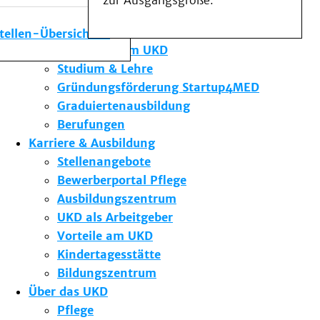
zur Ausgangsgröße.
Medizinische Fakultät
Die Institute des UKD
stellen-Übersicht
Forschung am UKD
Studium & Lehre
Gründungsförderung Startup4MED
Graduiertenausbildung
Berufungen
Karriere & Ausbildung
Stellenangebote
Bewerberportal Pflege
Ausbildungszentrum
UKD als Arbeitgeber
Vorteile am UKD
Kindertagesstätte
Bildungszentrum
Über das UKD
Pflege