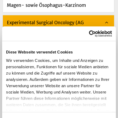
Magen- sowie Ösophagus-Karzinom
Experimental Surgical Oncology (AG
Stoecklein)
AG Prof. Dr. Flügen
Diese Webseite verwendet Cookies
Wir verwenden Cookies, um Inhalte und Anzeigen zu
Klinische Studien
personalisieren, Funktionen für soziale Medien anbieten
zu können und die Zugriffe auf unsere Website zu
analysieren. Außerdem geben wir Informationen zu Ihrer
Patientendokumentation
Verwendung unserer Website an unsere Partner für
soziale Medien, Werbung und Analysen weiter. Unsere
Partner führen diese Informationen möglicherweise mit
Navigation
weiteren Daten zusammen, die Sie ihnen bereitgestellt
haben oder die sie im Rahmen Ihrer Nutzung der Dienste
ENDEAVOR
gesammelt haben.