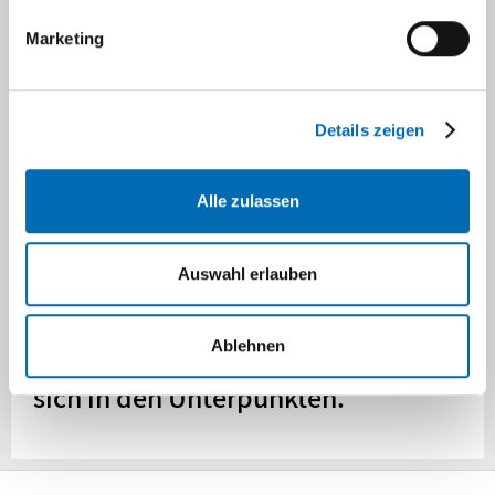
Marketing
Lage und Anreise
Details zeigen
Übersicht Kliniken
Alle zulassen
Navigation
Auswahl erlauben
Forschung
Ablehnen
Nähere Informationen befinden
sich in den Unterpunkten.