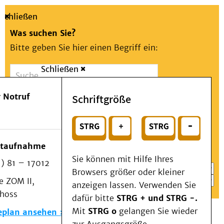
Schließen
Was suchen Sie?
Bitte geben Sie hier einen Begriff ein:
Schließen
Suche
Presse
Kontakt
Aa
Notfall
 Notruf
Schriftgröße
Menü
Suchen
Patienten & Besucher
oder
Kliniken/Institute/Zentren
Wählen Sie ein Thema für Ihren Schnelleinstieg
otaufnahme
Als Patient am UKD
Sie können mit Hilfe Ihres
) 81 – 17012
Beratung und Unterstützung
Browsers größer oder kleiner
 ZOM II,
Veranstaltungen
anzeigen lassen. Verwenden Sie
choss
Kommunikation im Medizinwesen (KIM)
dafür bitte
STRG + und STRG -.
Notfall
Mit
STRG o
gelangen Sie wieder
eplan ansehen
Forschung & Lehre