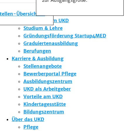
zur Ausgangsgröße.
Medizinische Fakultät
Die Institute des UKD
stellen-Übersicht
Forschung am UKD
Studium & Lehre
Gründungsförderung Startup4MED
Graduiertenausbildung
Berufungen
Karriere & Ausbildung
Stellenangebote
Bewerberportal Pflege
Ausbildungszentrum
UKD als Arbeitgeber
Vorteile am UKD
Kindertagesstätte
Bildungszentrum
Über das UKD
Pflege