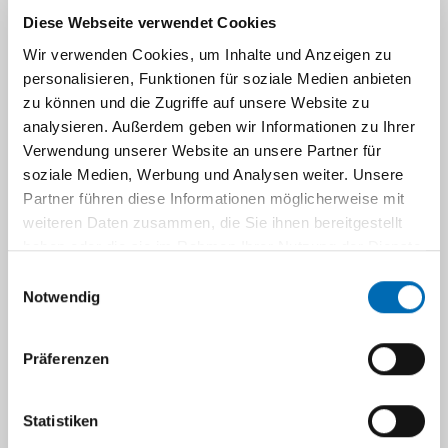
Diese Webseite verwendet Cookies
Team
Wir verwenden Cookies, um Inhalte und Anzeigen zu
personalisieren, Funktionen für soziale Medien anbieten
zu können und die Zugriffe auf unsere Website zu
Sprechstunden
analysieren. Außerdem geben wir Informationen zu Ihrer
Verwendung unserer Website an unsere Partner für
soziale Medien, Werbung und Analysen weiter. Unsere
Informationen für Patienten
Partner führen diese Informationen möglicherweise mit
weiteren Daten zusammen, die Sie ihnen bereitgestellt
Unsere Zentren / Behandlungsschwerpunkte
haben oder die sie im Rahmen Ihrer Nutzung der Dienste
gesammelt haben.
Einwilligungsauswahl
Notwendig
Forschung
Präferenzen
Lehre
Statistiken
Veranstaltungshinweise