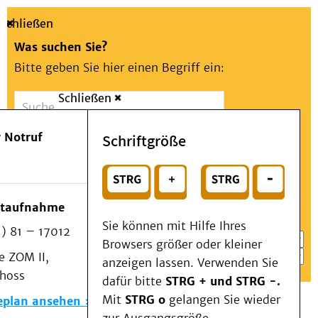
Schließen
Was suchen Sie?
Bitte geben Sie hier einen Begriff ein:
Schließen
Suche
Presse
Kontakt
Aa
Notfall
 Notruf
Schriftgröße
Menü
Suchen
Patienten & Besucher
oder
Kliniken/Institute/Zentren
Wählen Sie ein Thema für Ihren Schnelleinstieg
otaufnahme
Als Patient am UKD
Sie können mit Hilfe Ihres
) 81 – 17012
Beratung und Unterstützung
Browsers größer oder kleiner
 ZOM II,
Veranstaltungen
anzeigen lassen. Verwenden Sie
choss
Kommunikation im Medizinwesen (KIM)
dafür bitte
STRG + und STRG -.
Notfall
Mit
STRG o
gelangen Sie wieder
eplan ansehen
Forschung & Lehre