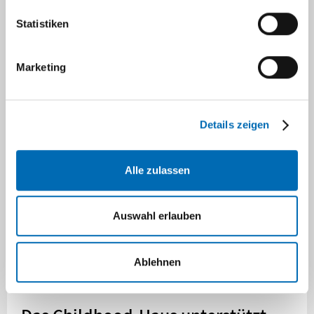
gesehen haben.
Statistiken
Wenn eine Straf-Tat bei der Polizei angezeigt
Marketing
wird,
dann muss die Polizei ermitteln.
Das bedeutet: Die Polizei muss herausfinden: Was
ist passiert?
Details zeigen
Damit die Täter bestraft werden können.
Alle zulassen
Das Gericht muss auch wissen: Was ist passiert?
Deshalb kommen manchmal auch Richter und die
Auswahl erlauben
Polizei ins Childhood-Haus.
Ablehnen