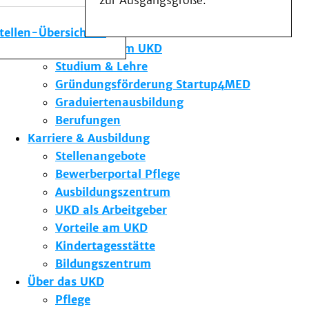
zur Ausgangsgröße.
Medizinische Fakultät
Die Institute des UKD
stellen-Übersicht
Forschung am UKD
Studium & Lehre
Gründungsförderung Startup4MED
Graduiertenausbildung
Berufungen
Karriere & Ausbildung
Stellenangebote
Bewerberportal Pflege
Ausbildungszentrum
UKD als Arbeitgeber
Vorteile am UKD
Kindertagesstätte
Bildungszentrum
Über das UKD
Pflege