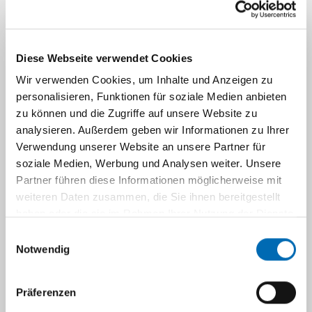
Diese Webseite verwendet Cookies
Wir verwenden Cookies, um Inhalte und Anzeigen zu
personalisieren, Funktionen für soziale Medien anbieten
zu können und die Zugriffe auf unsere Website zu
analysieren. Außerdem geben wir Informationen zu Ihrer
Wenn die Gewalt bei der Polizei
Verwendung unserer Website an unsere Partner für
angezeigt wird
soziale Medien, Werbung und Analysen weiter. Unsere
Partner führen diese Informationen möglicherweise mit
weiteren Daten zusammen, die Sie ihnen bereitgestellt
Körperliche und sexuelle Gewalt sind verboten.
haben oder die sie im Rahmen Ihrer Nutzung der Dienste
Menschen können zur Polizei gehen.
gesammelt haben.
Einwilligungsauswahl
Und die Straf-Tat anzeigen.
Notwendig
Zum Beispiel Menschen aus der Familie.
Erzieherinnen aus der Kita.
Nachbarn. Lehrer.
Präferenzen
Oder Menschen, die die Straf-Tat gehört oder