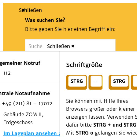
Schließen
Was suchen Sie?
Bitte geben Sie hier einen Begriff ein:
Schließen
Suche
Presse
Kontakt
Notfall
lgemeiner Notruf
Schriftgröße
Suchen
Patienten & Besucher
112
Kliniken/Institute/Zentren
oder
Als Patient am UKD
Beratung und Unterstützung
Wählen Sie ein Thema für Ihren Schnelleinstie
ntrale Notaufnahme
Veranstaltungen
Sie können mit Hilfe Ihres
+49 (211) 81 – 17012
Kommunikation im Medizinwesen (KIM)
Browsers größer oder kleiner
Notfall
Gebäude ZOM II,
anzeigen lassen. Verwenden S
Forschung & Lehre
Erdgeschoss
dafür bitte
STRG + und STRG
Medizinische Fakultät
Mit
STRG o
gelangen Sie wie
Im Lageplan ansehen
Die Institute des UKD