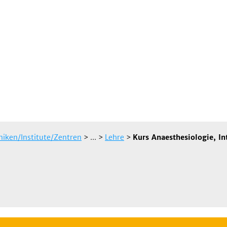
iniken/Institute/Zentren
> ...
>
Lehre
>
Kurs Anaesthesiologie, I