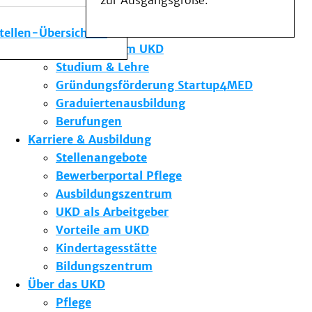
zur Ausgangsgröße.
Medizinische Fakultät
Die Institute des UKD
stellen-Übersicht
Forschung am UKD
Studium & Lehre
Gründungsförderung Startup4MED
Graduiertenausbildung
Berufungen
Karriere & Ausbildung
Stellenangebote
Bewerberportal Pflege
Ausbildungszentrum
UKD als Arbeitgeber
Vorteile am UKD
Kindertagesstätte
Bildungszentrum
Über das UKD
Pflege