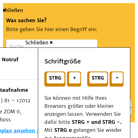
Schließen
Was suchen Sie?
Bitte geben Sie hier einen Begriff ein:
Schließen
Suche
Presse
Kontakt
Aa
Notfall
 Notruf
Schriftgröße
Menü
Suchen
Patienten & Besucher
oder
Kliniken/Institute/Zentren
Wählen Sie ein Thema für Ihren Schnelleinstieg
otaufnahme
Als Patient am UKD
Sie können mit Hilfe Ihres
) 81 – 17012
Beratung und Unterstützung
Browsers größer oder kleiner
 ZOM II,
Veranstaltungen
anzeigen lassen. Verwenden Sie
choss
Kommunikation im Medizinwesen (KIM)
dafür bitte
STRG + und STRG -.
Notfall
Mit
STRG o
gelangen Sie wieder
eplan ansehen
Forschung & Lehre