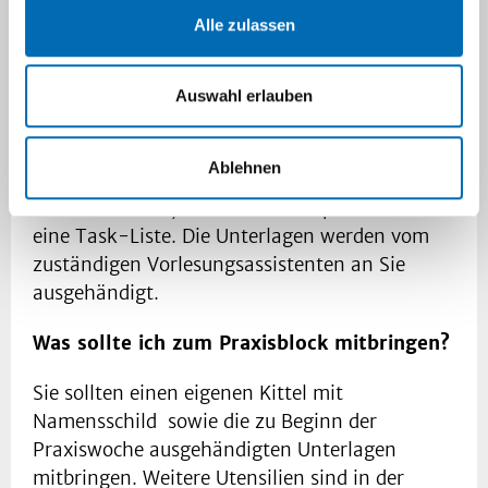
für ästhetische Dermatologie im Gebäude
Alle zulassen
11.81., 1. Stock.
Auswahl erlauben
Welche Unterlagen erhalte ich ihm Rahmen
des Praxisblocks?
Ablehnen
Sie erhalten am ersten Tag des Praxisblocks
einen Leitfaden, einen Rotationsplan sowie
eine Task-Liste. Die Unterlagen werden vom
zuständigen Vorlesungsassistenten an Sie
ausgehändigt.
Was sollte ich zum Praxisblock mitbringen?
Sie sollten einen eigenen Kittel mit
Namensschild sowie die zu Beginn der
Praxiswoche ausgehändigten Unterlagen
mitbringen. Weitere Utensilien sind in der