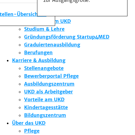
zur Ausgangsgröße.
Medizinische Fakultät
Die Institute des UKD
stellen-Übersicht
Forschung am UKD
Studium & Lehre
Gründungsförderung Startup4MED
Graduiertenausbildung
Berufungen
Karriere & Ausbildung
Stellenangebote
Bewerberportal Pflege
Ausbildungszentrum
UKD als Arbeitgeber
Vorteile am UKD
Kindertagesstätte
Bildungszentrum
Über das UKD
Pflege