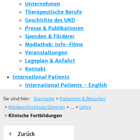
Unternehmen
Therapeutische Berufe
Geschichte des UKD
Presse & Publikationen
Spenden & Förderer
Mediathek: Info-Filme
Veranstaltungen
Lageplan & Anfahrt
Kontakt
International Patients
International Patients - English
Sie sind hier:
Startseite
>
Patienten & Besucher
>
Kliniken/Institute/Zentren
> ...
>
Lehre
>
Klinische Fortbildungen
Zurück