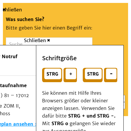
Schließen
Was suchen Sie?
Bitte geben Sie hier einen Begriff ein:
Schließen
Suche
Presse
Kontakt
Aa
Notfall
 Notruf
Schriftgröße
Menü
Suchen
Patienten & Besucher
oder
Kliniken/Institute/Zentren
Wählen Sie ein Thema für Ihren Schnelleinstieg
otaufnahme
Als Patient am UKD
Sie können mit Hilfe Ihres
) 81 – 17012
Beratung und Unterstützung
Browsers größer oder kleiner
 ZOM II,
Veranstaltungen
anzeigen lassen. Verwenden Sie
choss
Kommunikation im Medizinwesen (KIM)
dafür bitte
STRG + und STRG -.
Notfall
Mit
STRG o
gelangen Sie wieder
eplan ansehen
Forschung & Lehre