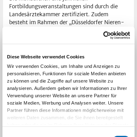
Fortbildungsveranstaltungen sind durch die
Landesärztekammer zertifiziert. Zudem
besteht im Rahmen der „Düsseldorfer Nieren-
und Hochdrucktage“ einmal jährlich in
Zusammenarbeit mit der Deutschen Hypertonie
Akademie® die Möglichkeit, die
Rezertifizierung als
Diese Webseite verwendet Cookies
Hypertensiologin/Hypertensiologe DHL® zu
Wir verwenden Cookies, um Inhalte und Anzeigen zu
erwerben.
personalisieren, Funktionen für soziale Medien anbieten
zu können und die Zugriffe auf unsere Website zu
Im Rahmen des „Düsseldorfer Nephro-Forums“
analysieren. Außerdem geben wir Informationen zu Ihrer
werden verschiedene aktuelle internistische
Verwendung unserer Website an unsere Partner für
und nephrologische Themen aufgegriffen,
soziale Medien, Werbung und Analysen weiter. Unsere
besondere Schwerpunkte der Veranstaltung
Partner führen diese Informationen möglicherweise mit
stellen die Nephro-Pathologische Konferenzen,
weiteren Daten zusammen, die Sie ihnen bereitgestellt
das Hypertonieforum und die
haben oder die sie im Rahmen Ihrer Nutzung der Dienste
Transplantationskonferenzen dar.
gesammelt haben.
Einwilligungsauswahl