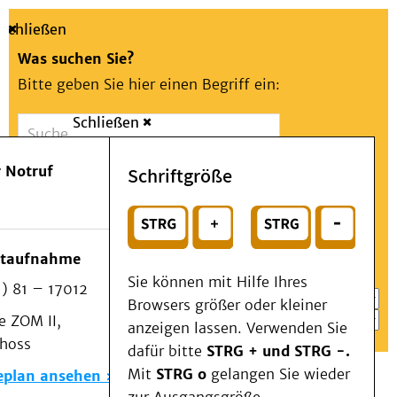
Schließen
Was suchen Sie?
Bitte geben Sie hier einen Begriff ein:
Schließen
Suche
Presse
Kontakt
Aa
Notfall
 Notruf
Schriftgröße
Menü
Suchen
Patienten & Besucher
oder
Kliniken/Institute/Zentren
Wählen Sie ein Thema für Ihren Schnelleinstieg
otaufnahme
Als Patient am UKD
Sie können mit Hilfe Ihres
) 81 – 17012
Beratung und Unterstützung
Browsers größer oder kleiner
 ZOM II,
Veranstaltungen
anzeigen lassen. Verwenden Sie
choss
Kommunikation im Medizinwesen (KIM)
dafür bitte
STRG + und STRG -.
Notfall
Mit
STRG o
gelangen Sie wieder
eplan ansehen
Forschung & Lehre