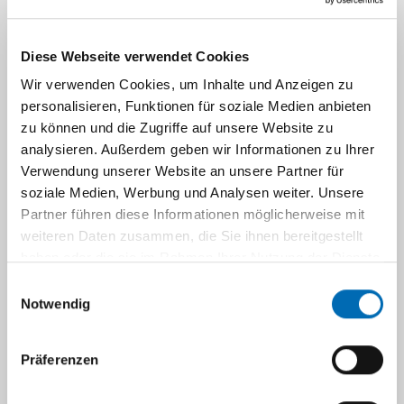
Interdisziplinäres Forschungsprojekt zum
Diese Webseite verwendet Cookies
Bruxismus
Wir verwenden Cookies, um Inhalte und Anzeigen zu
personalisieren, Funktionen für soziale Medien anbieten
Klinische Studien
zu können und die Zugriffe auf unsere Website zu
analysieren. Außerdem geben wir Informationen zu Ihrer
Verwendung unserer Website an unsere Partner für
Publikationen
soziale Medien, Werbung und Analysen weiter. Unsere
Partner führen diese Informationen möglicherweise mit
weiteren Daten zusammen, die Sie ihnen bereitgestellt
Doktorarbeiten
haben oder die sie im Rahmen Ihrer Nutzung der Dienste
gesammelt haben.
Einwilligungsauswahl
Notwendig
Navigation
Doktorarbeiten
Präferenzen