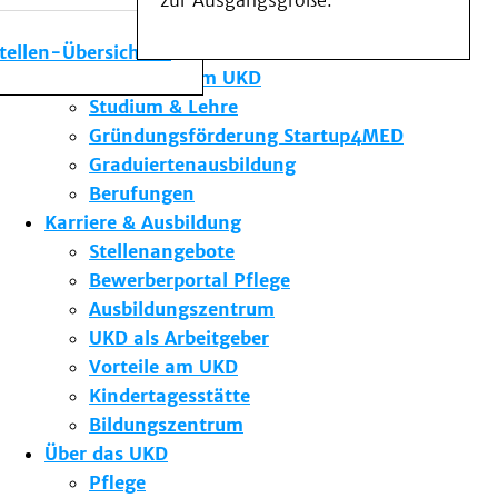
zur Ausgangsgröße.
Medizinische Fakultät
Die Institute des UKD
stellen-Übersicht
Forschung am UKD
Studium & Lehre
Gründungsförderung Startup4MED
Graduiertenausbildung
Berufungen
Karriere & Ausbildung
Stellenangebote
Bewerberportal Pflege
Ausbildungszentrum
UKD als Arbeitgeber
Vorteile am UKD
Kindertagesstätte
Bildungszentrum
Über das UKD
Pflege