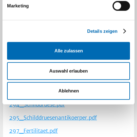
_Rheumatoide_Arthritis.pdf
Marketing
275_Autoimmunerkrankungen_-
_Antiphosholipidsyndrom.pdf
Details zeigen
280_Haemostaseologie_-_UF_Heparin.pdf
Alle zulassen
281_Haemostaseologie_-_NM_Heparin.pdf
290_Vitamine.pdf
Auswahl erlauben
291_Vitamine.pdf
Ablehnen
292_Tumormarker.pdf
294_Schilddruese.pdf
295_Schilddruesenantikoerper.pdf
297_Fertilitaet.pdf