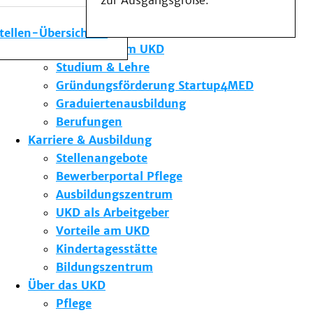
zur Ausgangsgröße.
Medizinische Fakultät
Die Institute des UKD
stellen-Übersicht
Forschung am UKD
Studium & Lehre
Gründungsförderung Startup4MED
Graduiertenausbildung
Berufungen
Karriere & Ausbildung
Stellenangebote
Bewerberportal Pflege
Ausbildungszentrum
UKD als Arbeitgeber
Vorteile am UKD
Kindertagesstätte
Bildungszentrum
Über das UKD
Pflege