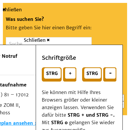
Schließen
Was suchen Sie?
Bitte geben Sie hier einen Begriff ein:
Schließen
Suche
Presse
Kontakt
Aa
Notfall
 Notruf
Schriftgröße
Menü
Suchen
Patienten & Besucher
oder
Kliniken/Institute/Zentren
Wählen Sie ein Thema für Ihren Schnelleinstieg
otaufnahme
Als Patient am UKD
Sie können mit Hilfe Ihres
) 81 – 17012
Beratung und Unterstützung
Browsers größer oder kleiner
 ZOM II,
Veranstaltungen
anzeigen lassen. Verwenden Sie
choss
Kommunikation im Medizinwesen (KIM)
dafür bitte
STRG + und STRG -.
Notfall
Mit
STRG o
gelangen Sie wieder
eplan ansehen
Forschung & Lehre