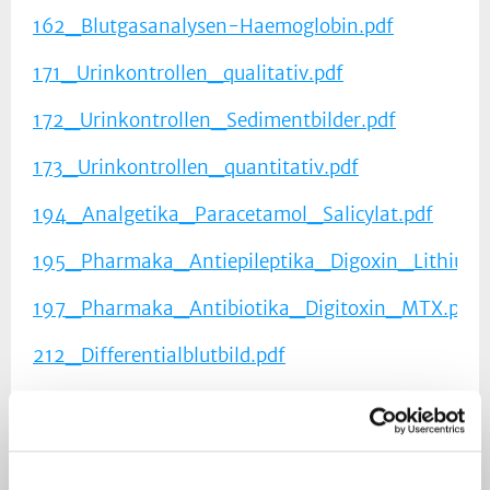
162_Blutgasanalysen-Haemoglobin.pdf
171_Urinkontrollen_qualitativ.pdf
172_Urinkontrollen_Sedimentbilder.pdf
173_Urinkontrollen_quantitativ.pdf
194_Analgetika_Paracetamol_Salicylat.pdf
195_Pharmaka_Antiepileptika_Digoxin_Lithium.
197_Pharmaka_Antibiotika_Digitoxin_MTX.pdf
212_Differentialblutbild.pdf
216_Retikulozyten.pdf
241_Plasmaproteine.pdf