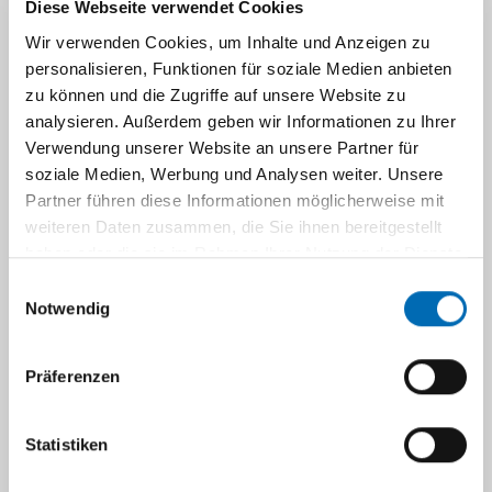
242_Plasmaproteine_-_Cystatin_C.pdf
Diese Webseite verwendet Cookies
Wir verwenden Cookies, um Inhalte und Anzeigen zu
243_Gammopathien.pdf
personalisieren, Funktionen für soziale Medien anbieten
zu können und die Zugriffe auf unsere Website zu
251_Autoimmunerkrankungen_-
analysieren. Außerdem geben wir Informationen zu Ihrer
_Kollagenosen.pdf
Verwendung unserer Website an unsere Partner für
soziale Medien, Werbung und Analysen weiter. Unsere
253_Autoimmunerkrankungen_-
Partner führen diese Informationen möglicherweise mit
_Hepatopathien.pdf
weiteren Daten zusammen, die Sie ihnen bereitgestellt
255_Autoimmunerkrankungen_-
haben oder die sie im Rahmen Ihrer Nutzung der Dienste
_Kollagenosen_ENA.pdf
gesammelt haben.
Einwilligungsauswahl
Notwendig
257_Autoimmunerkrankungen_-_Vaskulitis-
Glomerulonephritis.pdf
Präferenzen
271_Autoimmunerkrankungen_-
_Glutensensitive_Enteropathie.pdf
Statistiken
273_Autoimmunerkrankungen_-