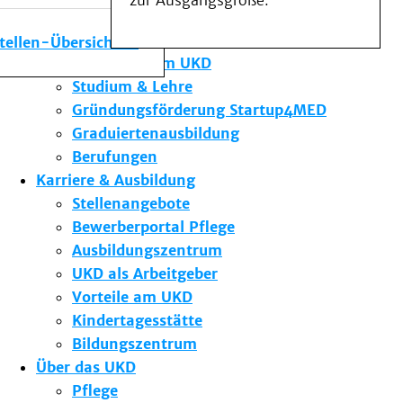
zur Ausgangsgröße.
Medizinische Fakultät
Die Institute des UKD
stellen-Übersicht
Forschung am UKD
Studium & Lehre
Gründungsförderung Startup4MED
Graduiertenausbildung
Berufungen
Karriere & Ausbildung
Stellenangebote
Bewerberportal Pflege
Ausbildungszentrum
UKD als Arbeitgeber
Vorteile am UKD
Kindertagesstätte
Bildungszentrum
Über das UKD
Pflege