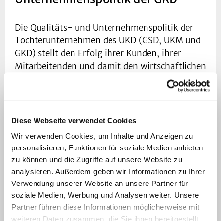
Die Qualitäts- und Unternehmenspolitik der
Tochterunternehmen des UKD (GSD, UKM und
GKD) stellt den Erfolg ihrer Kunden, ihrer
Mitarbeitenden und damit den wirtschaftlichen
Erfolg des Unternehmens in den Mittelpunkt
aller Aktivitäten. Wir verstehen Qualität als
ständige Verpflichtung.
Diese Webseite verwendet Cookies
Unsere Ziele wollen wir erreichen durch:
Wir verwenden Cookies, um Inhalte und Anzeigen zu
personalisieren, Funktionen für soziale Medien anbieten
motivierte und zuverlässige
zu können und die Zugriffe auf unsere Website zu
Mitarbeitende, die die Grundlage für den
analysieren. Außerdem geben wir Informationen zu Ihrer
unternehmerischen Erfolg der
Verwendung unserer Website an unsere Partner für
Tochterunternehmen des UKD bilden.
soziale Medien, Werbung und Analysen weiter. Unsere
ein ruhiges, ausgeglichenes und
Partner führen diese Informationen möglicherweise mit
innovatives Arbeitsklima, welches die
weiteren Daten zusammen, die Sie ihnen bereitgestellt