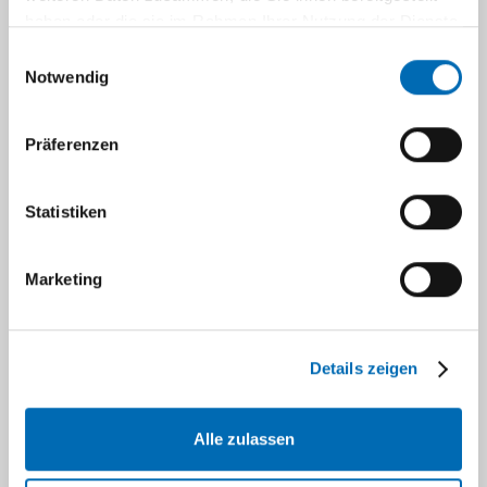
Grundlage für eine qualitäts- und
haben oder die sie im Rahmen Ihrer Nutzung der Dienste
hygienebewusste Dienstleistung darstellt.
gesammelt haben.
Einwilligungsauswahl
stetes Streben nach Verbesserung unserer
Notwendig
Dienstleistungen und Verfahren.
eine offene und ehrliche Zusammenarbeit
Präferenzen
der Mitarbeitenden untereinander und
auch gegenüber unseren Kunden.
die permanente Qualifikation,
Statistiken
Information und Motivation aller
Mitarbeitenden.
Marketing
ein allen Kundenanforderungen
genügendes Qualitätsmanagementsystem,
welches in alle qualitäts- und
Details zeigen
hygienerelevanten Abläufe integriert ist
und fortlaufend verbessert wird.
ein hohes Maß an Sauberkeit und
Alle zulassen
Übersichtlichkeit am Arbeitsplatz.