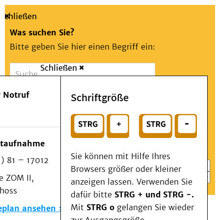
Schließen
Was suchen Sie?
Bitte geben Sie hier einen Begriff ein:
Schließen
Suche
Presse
Kontakt
Aa
Notfall
 Notruf
Schriftgröße
Menü
Suchen
Patienten & Besucher
oder
Kliniken/Institute/Zentren
Wählen Sie ein Thema für Ihren Schnelleinstieg
otaufnahme
Als Patient am UKD
Sie können mit Hilfe Ihres
) 81 – 17012
Beratung und Unterstützung
Browsers größer oder kleiner
 ZOM II,
Veranstaltungen
anzeigen lassen. Verwenden Sie
choss
Kommunikation im Medizinwesen (KIM)
dafür bitte
STRG + und STRG -.
Notfall
Mit
STRG o
gelangen Sie wieder
eplan ansehen
Forschung & Lehre