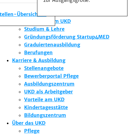
zur Ausgangsgröße.
Medizinische Fakultät
Die Institute des UKD
stellen-Übersicht
Forschung am UKD
Studium & Lehre
Gründungsförderung Startup4MED
Graduiertenausbildung
Berufungen
Karriere & Ausbildung
Stellenangebote
Bewerberportal Pflege
Ausbildungszentrum
UKD als Arbeitgeber
Vorteile am UKD
Kindertagesstätte
Bildungszentrum
Über das UKD
Pflege