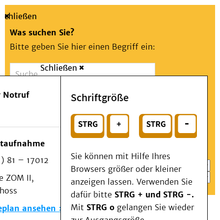
Schließen
Was suchen Sie?
Bitte geben Sie hier einen Begriff ein:
Schließen
Suche
Presse
Kontakt
Aa
Notfall
 Notruf
Schriftgröße
Menü
Suchen
Patienten & Besucher
oder
Kliniken/Institute/Zentren
Wählen Sie ein Thema für Ihren Schnelleinstieg
otaufnahme
Als Patient am UKD
Sie können mit Hilfe Ihres
) 81 – 17012
Beratung und Unterstützung
Browsers größer oder kleiner
 ZOM II,
Veranstaltungen
anzeigen lassen. Verwenden Sie
choss
Kommunikation im Medizinwesen (KIM)
dafür bitte
STRG + und STRG -.
Notfall
Mit
STRG o
gelangen Sie wieder
eplan ansehen
Forschung & Lehre