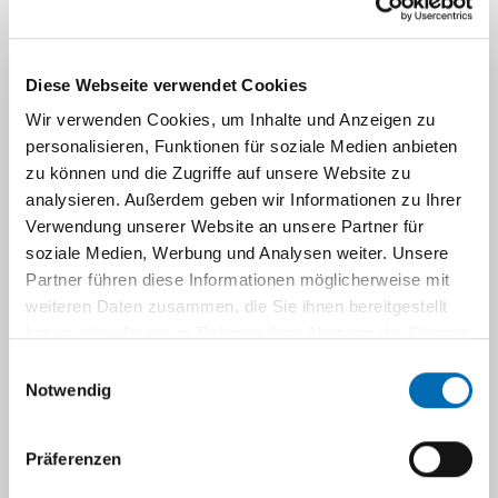
Veranstaltungen
Diese Webseite verwendet Cookies
Lageplan & Anfahrt
Wir verwenden Cookies, um Inhalte und Anzeigen zu
personalisieren, Funktionen für soziale Medien anbieten
Kontakt
zu können und die Zugriffe auf unsere Website zu
analysieren. Außerdem geben wir Informationen zu Ihrer
Verwendung unserer Website an unsere Partner für
soziale Medien, Werbung und Analysen weiter. Unsere
Navigation
Partner führen diese Informationen möglicherweise mit
weiteren Daten zusammen, die Sie ihnen bereitgestellt
Tochtergesellschaften des
haben oder die sie im Rahmen Ihrer Nutzung der Dienste
Universitätsklinikums
gesammelt haben.
Einwilligungsauswahl
Notwendig
Präferenzen