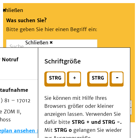
Schließen
Was suchen Sie?
Bitte geben Sie hier einen Begriff ein:
Schließen
Suche
Presse
Kontakt
Aa
Notfall
 Notruf
Schriftgröße
Menü
Suchen
Patienten & Besucher
oder
Kliniken/Institute/Zentren
Wählen Sie ein Thema für Ihren Schnelleinstieg
otaufnahme
Als Patient am UKD
Sie können mit Hilfe Ihres
) 81 – 17012
Beratung und Unterstützung
Browsers größer oder kleiner
 ZOM II,
Veranstaltungen
anzeigen lassen. Verwenden Sie
choss
Kommunikation im Medizinwesen (KIM)
dafür bitte
STRG + und STRG -.
Notfall
Mit
STRG o
gelangen Sie wieder
eplan ansehen
Forschung & Lehre