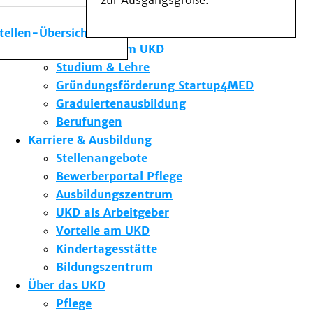
zur Ausgangsgröße.
Medizinische Fakultät
Die Institute des UKD
stellen-Übersicht
Forschung am UKD
Studium & Lehre
Gründungsförderung Startup4MED
Graduiertenausbildung
Berufungen
Karriere & Ausbildung
Stellenangebote
Bewerberportal Pflege
Ausbildungszentrum
UKD als Arbeitgeber
Vorteile am UKD
Kindertagesstätte
Bildungszentrum
Über das UKD
Pflege