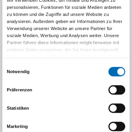
Wir verwenden Cookies, um Inhalte und Anzeigen zu
personalisieren, Funktionen für soziale Medien anbieten
zu können und die Zugriffe auf unsere Website zu
analysieren. Außerdem geben wir Informationen zu Ihrer
Verwendung unserer Website an unsere Partner für
soziale Medien, Werbung und Analysen weiter. Unsere
Partner führen diese Informationen möglicherweise mit
weiteren Daten zusammen, die Sie ihnen bereitgestellt
Navigation
haben oder die sie im Rahmen Ihrer Nutzung der Dienste
gesammelt haben.
Einwilligungsauswahl
Research
Notwendig
Research activities within the chs focus on
Präferenzen
health care, epidemiology, public health,
health economics, health carerelated clinical
Statistiken
research, occupational medicine, workplace
health promotion, aging and work, general
practice, work and health, family medicine,
Marketing
social determinants of health, medical