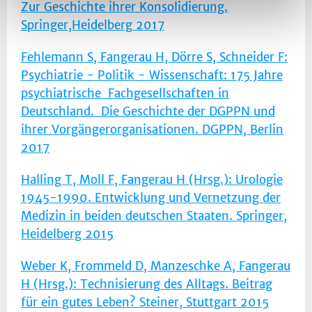
Zur Geschichte ihrer Konsolidierung.
Springer,Heidelberg 2017
Fehlemann S, Fangerau H, Dörre S, Schneider F:
Psychiatrie - Politik - Wissenschaft: 175 Jahre
psychiatrische Fachgesellschaften in
Deutschland. Die Geschichte der DGPPN und
ihrer Vorgängerorganisationen. DGPPN, Berlin
2017
Halling T, Moll F, Fangerau H (Hrsg.): Urologie
1945-1990. Entwicklung und Vernetzung der
Medizin in beiden deutschen Staaten. Springer,
Heidelberg 2015
Weber K, Frommeld D, Manzeschke A, Fangerau
H (Hrsg.): Technisierung des Alltags. Beitrag
für ein gutes Leben? Steiner, Stuttgart 2015