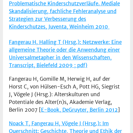
Problematische Kinderschutzverläufe. Mediale
Skandalisierung, fachliche Fehleranalyse und
Strategien zur Verbesserung des
Kinderschutzes, Juventa, Weinheim 2010
Fangerau H, Halling T (Hrsg.): Netzwerke: Eine
allgemeine Theorie oder die Anwendung einer
Universalmetapher in den Wissenschaften,
Transcript, Bielefeld 2009 ; pdf)
Fangerau H, Gomille M, Herwig H, auf der
Horst C, von Hülsen-Esch A, Pott HG, Siegrist
J, Vögele J (Hrsg.): Alterskulturen und
Potentiale des Alter(n)s, Akademie Verlag,
Berlin 2007 [
E-Book, DeGruyter, Berlin 2012
]
Noack T, Fangerau H, Vögele J (Hrsg.): Im
Querschnitt: Geschichte, Theorie und Ethik der