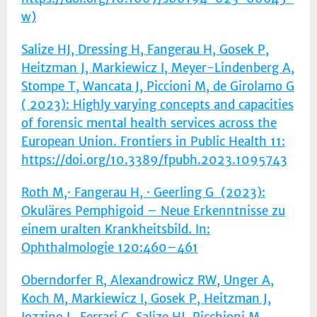
w)
Salize HJ, Dressing H, Fangerau H, Gosek P,
Heitzman J, Markiewicz I, Meyer-Lindenberg A,
Stompe T, Wancata J, Piccioni M, de Girolamo G
( 2023): Highly varying concepts and capacities
of forensic mental health services across the
European Union. Frontiers in Public Health 11:
https://doi.org/10.3389/fpubh.2023.1095743
Roth M,· Fangerau H, · Geerling G (2023):
Okuläres Pemphigoid – Neue Erkenntnisse zu
einem uralten Krankheitsbild. In:
Ophthalmologie 120:460–461
Oberndorfer R, Alexandrowicz RW, Unger A,
Koch M, Markiewicz I, Gosek P, Heitzman J,