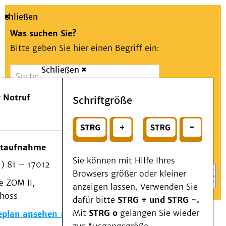
Schließen
Was suchen Sie?
Bitte geben Sie hier einen Begriff ein:
Schließen
Suche
Presse
Kontakt
Aa
Notfall
 Notruf
Schriftgröße
Menü
Suchen
Patienten & Besucher
oder
Kliniken/Institute/Zentren
Wählen Sie ein Thema für Ihren Schnelleinstieg
otaufnahme
Als Patient am UKD
Sie können mit Hilfe Ihres
) 81 – 17012
Beratung und Unterstützung
Browsers größer oder kleiner
 ZOM II,
Veranstaltungen
anzeigen lassen. Verwenden Sie
choss
Kommunikation im Medizinwesen (KIM)
dafür bitte
STRG + und STRG -.
Notfall
Mit
STRG o
gelangen Sie wieder
eplan ansehen
Forschung & Lehre