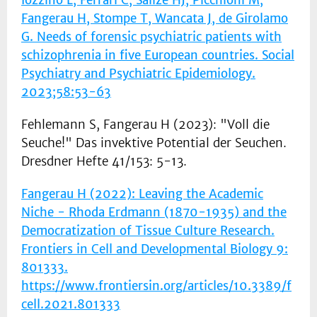
Iozzino L, Ferrari C, Salize HJ, Picchioni M,
Fangerau H, Stompe T, Wancata J, de Girolamo
G. Needs of forensic psychiatric patients with
schizophrenia in five European countries. Social
Psychiatry and Psychiatric Epidemiology.
2023;58:53-63
Fehlemann S, Fangerau H (2023): "Voll die
Seuche!" Das invektive Potential der Seuchen.
Dresdner Hefte 41/153: 5-13.
Fangerau H (2022): Leaving the Academic
Niche - Rhoda Erdmann (1870-1935) and the
Democratization of Tissue Culture Research.
Frontiers in Cell and Developmental Biology 9:
801333.
https://www.frontiersin.org/articles/10.3389/f
cell.2021.801333