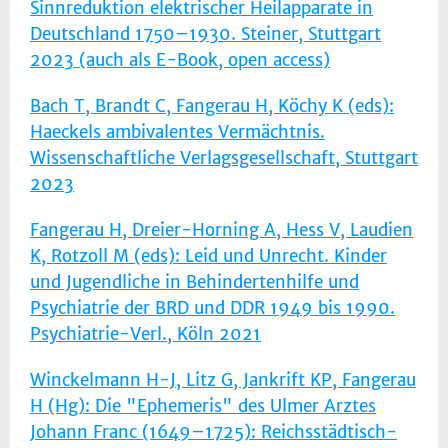
Sinnreduktion elektrischer Heilapparate in
Deutschland 1750–1930. Steiner, Stuttgart
2023 (auch als E-Book, open access)
Bach T, Brandt C, Fangerau H, Köchy K (eds):
Haeckels ambivalentes Vermächtnis.
Wissenschaftliche Verlagsgesellschaft, Stuttgart
2023
Fangerau H, Dreier-Horning A, Hess V, Laudien
K, Rotzoll M (eds): Leid und Unrecht. Kinder
und Jugendliche in Behindertenhilfe und
Psychiatrie der BRD und DDR 1949 bis 1990.
Psychiatrie-Verl., Köln 2021
Winckelmann H-J, Litz G, Jankrift KP, Fangerau
H (Hg): Die "Ephemeris" des Ulmer Arztes
Johann Franc (1649–1725): Reichsstädtisch-