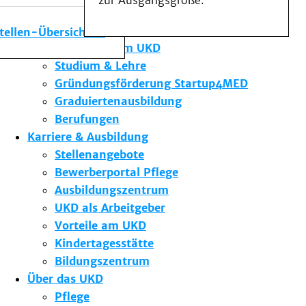
zur Ausgangsgröße.
Medizinische Fakultät
Die Institute des UKD
stellen-Übersicht
Forschung am UKD
Studium & Lehre
Gründungsförderung Startup4MED
Graduiertenausbildung
Berufungen
Karriere & Ausbildung
Stellenangebote
Bewerberportal Pflege
Ausbildungszentrum
UKD als Arbeitgeber
Vorteile am UKD
Kindertagesstätte
Bildungszentrum
Über das UKD
Pflege