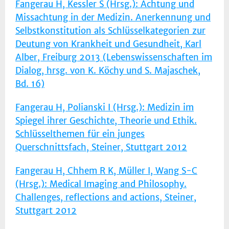
Fangerau H, Kessler S (Hrsg.): Achtung und
Missachtung in der Medizin. Anerkennung und
Selbstkonstitution als Schlüsselkategorien zur
Deutung von Krankheit und Gesundheit, Karl
Alber, Freiburg 2013 (Lebenswissenschaften im
Dialog, hrsg. von K. Köchy und S. Majaschek,
Bd. 16)
Fangerau H, Polianski I (Hrsg.): Medizin im
Spiegel ihrer Geschichte, Theorie und Ethik.
Schlüsselthemen für ein junges
Querschnittsfach, Steiner, Stuttgart 2012
Fangerau H, Chhem R K, Müller I, Wang S-C
(Hrsg.): Medical Imaging and Philosophy.
Challenges, reflections and actions, Steiner,
Stuttgart 2012