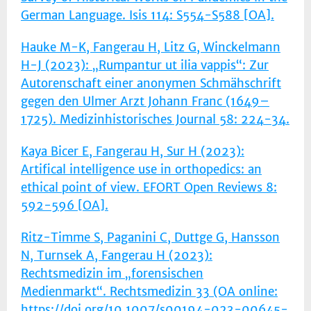
German Language. Isis 114: S554-S588 [OA].
Hauke M-K, Fangerau H, Litz G, Winckelmann
H-J (2023): „Rumpantur ut ilia vappis“: Zur
Autorenschaft einer anonymen Schmähschrift
gegen den Ulmer Arzt Johann Franc (1649–
1725). Medizinhistorisches Journal 58: 224-34.
Kaya Bicer E, Fangerau H, Sur H (2023):
Artifical intelligence use in orthopedics: an
ethical point of view. EFORT Open Reviews 8:
592-596 [OA].
Ritz-Timme S, Paganini C, Duttge G, Hansson
N, Turnsek A, Fangerau H (2023):
Rechtsmedizin im „forensischen
Medienmarkt“. Rechtsmedizin 33 (OA online:
https://doi.org/10.1007/s00194-023-00645-