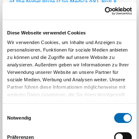
of the Nobel Prize (Clio Medica 98). Brill &
Rodopi, Leiden 2019
Görgen A, Nunez GA, Fangerau H (eds):
Handbook of Popular Culture and Biomedicine.
Diese Webseite verwendet Cookies
Knowledge in the Life Sciences as Cultural
Wir verwenden Cookies, um Inhalte und Anzeigen zu
Artefact. Springer, Cham 2019
personalisieren, Funktionen für soziale Medien anbieten
zu können und die Zugriffe auf unsere Website zu
Diekämper J, Fangerau H, Fehse B, Hampel J,
analysieren. Außerdem geben wir Informationen zu Ihrer
Hucho F, Köchy K, Könninger S, Korte M, Marx-
Verwendung unserer Website an unsere Partner für
Stölting L, Müller-Röber B, Reich J, Schickl H,
soziale Medien, Werbung und Analysen weiter. Unsere
Taupitz J, Walter J, Zenke M (eds): Vierter
Partner führen diese Informationen möglicherweise mit
Gentechnologiebericht: Bilanzierung einer
weiteren Daten zusammen, die Sie ihnen bereitgestellt
haben oder die sie im Rahmen Ihrer Nutzung der Dienste
Hochtechnologie. Nomos, Baden-Baden 2018
gesammelt haben.
Einwilligungsauswahl
Becker T, Fangerau H, Fassl P, Hofer H-G (eds):
Notwendig
Psychiatrie im Ersten Weltkrieg. UVK Verl.,
Konstanz 2018
Präferenzen