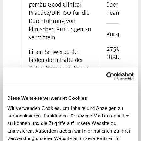
gemäß Good Clinical
über Microso
Practice/DIN ISO für die
Teams
Durchführung von
klinischen Prüfungen zu
Kursgebühre
vermitteln.
275€ Intern
Einen Schwerpunkt
(UKD/HHU)
bilden die Inhalte der
Guten Klinischen Praxis
495€ Extern
(ICH-GCP E6)/DIN ISO
(14155,20916) und
aktuelle geltende
Diese Webseite verwendet Cookies
rechtliche
Wir verwenden Cookies, um Inhalte und Anzeigen zu
Bestimmungen.
personalisieren, Funktionen für soziale Medien anbieten
Weiterhin wird den
zu können und die Zugriffe auf unsere Website zu
Teilnehmenden ein
analysieren. Außerdem geben wir Informationen zu Ihrer
umfassender Einblick in
Verwendung unserer Website an unsere Partner für