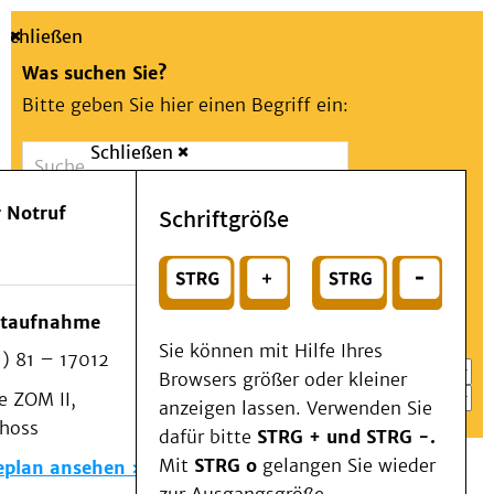
Schließen
Was suchen Sie?
Bitte geben Sie hier einen Begriff ein:
Schließen
Suche
Presse
Kontakt
Aa
Notfall
 Notruf
Schriftgröße
Menü
Suchen
Patienten & Besucher
oder
Kliniken/Institute/Zentren
Wählen Sie ein Thema für Ihren Schnelleinstieg
otaufnahme
Als Patient am UKD
Sie können mit Hilfe Ihres
) 81 – 17012
Beratung und Unterstützung
Browsers größer oder kleiner
 ZOM II,
Veranstaltungen
anzeigen lassen. Verwenden Sie
choss
Kommunikation im Medizinwesen (KIM)
dafür bitte
STRG + und STRG -.
Notfall
Mit
STRG o
gelangen Sie wieder
eplan ansehen
Forschung & Lehre