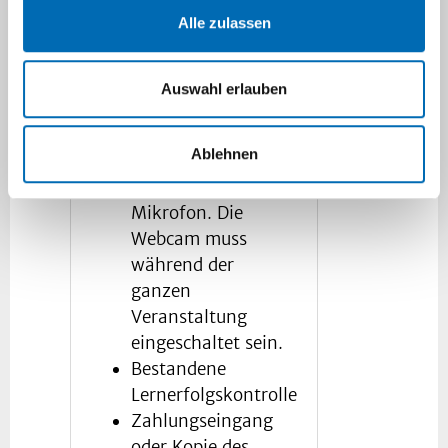
Alle zulassen
Voraussetzungen für die
Kursteilnahme und den
Erhalt des Zertifikats
Auswahl erlauben
sind:
Ablehnen
Anwesenheit;
Webcam und
Mikrofon. Die
Webcam muss
während der
ganzen
Veranstaltung
eingeschaltet sein.
Bestandene
Lernerfolgskontrolle
Zahlungseingang
oder Kopie des