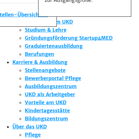
zur Ausgangsgröße.
Medizinische Fakultät
Die Institute des UKD
stellen-Übersicht
Forschung am UKD
Studium & Lehre
Gründungsförderung Startup4MED
Graduiertenausbildung
Berufungen
Karriere & Ausbildung
Stellenangebote
Bewerberportal Pflege
Ausbildungszentrum
UKD als Arbeitgeber
Vorteile am UKD
Kindertagesstätte
Bildungszentrum
Über das UKD
Pflege