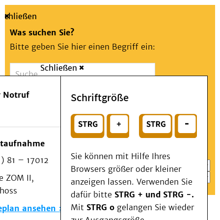
Schließen
Was suchen Sie?
Bitte geben Sie hier einen Begriff ein:
Schließen
Suche
Presse
Kontakt
Aa
Notfall
 Notruf
Schriftgröße
Menü
Suchen
Patienten & Besucher
oder
Kliniken/Institute/Zentren
Wählen Sie ein Thema für Ihren Schnelleinstieg
otaufnahme
Als Patient am UKD
Sie können mit Hilfe Ihres
) 81 – 17012
Beratung und Unterstützung
Browsers größer oder kleiner
 ZOM II,
Veranstaltungen
anzeigen lassen. Verwenden Sie
choss
Kommunikation im Medizinwesen (KIM)
dafür bitte
STRG + und STRG -.
Notfall
Mit
STRG o
gelangen Sie wieder
eplan ansehen
Forschung & Lehre