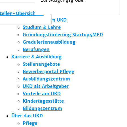
zur Ausgangsgröße.
Medizinische Fakultät
Die Institute des UKD
stellen-Übersicht
Forschung am UKD
Studium & Lehre
Gründungsförderung Startup4MED
Graduiertenausbildung
Berufungen
Karriere & Ausbildung
Stellenangebote
Bewerberportal Pflege
Ausbildungszentrum
UKD als Arbeitgeber
Vorteile am UKD
Kindertagesstätte
Bildungszentrum
Über das UKD
Pflege