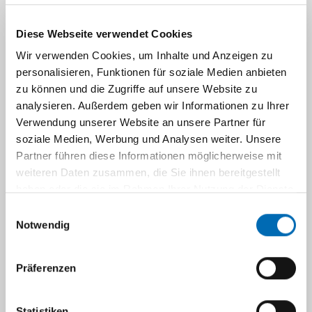
Angiologie
Diese Webseite verwendet Cookies
Klinik für Kinder-Onkologie, -Hämatologie und
Wir verwenden Cookies, um Inhalte und Anzeigen zu
Klinische Immunologie
personalisieren, Funktionen für soziale Medien anbieten
zu können und die Zugriffe auf unsere Website zu
analysieren. Außerdem geben wir Informationen zu Ihrer
Klinik für Mund-, Kiefer- und Plastische
Verwendung unserer Website an unsere Partner für
Gesichtschirurgie
soziale Medien, Werbung und Analysen weiter. Unsere
Partner führen diese Informationen möglicherweise mit
weiteren Daten zusammen, die Sie ihnen bereitgestellt
Klinik für Nephrologie
haben oder die sie im Rahmen Ihrer Nutzung der Dienste
gesammelt haben.
Einwilligungsauswahl
Klinik für Neurochirurgie
Notwendig
Präferenzen
Klinik für Neurologie
Statistiken