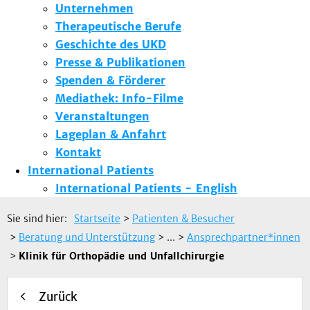
Unternehmen
Therapeutische Berufe
Geschichte des UKD
Presse & Publikationen
Spenden & Förderer
Mediathek: Info-Filme
Veranstaltungen
Lageplan & Anfahrt
Kontakt
International Patients
International Patients - English
Sie sind hier:
Startseite
>
Patienten & Besucher
>
Beratung und Unterstützung
> ...
>
Ansprechpartner*innen
>
Klinik für Orthopädie und Unfallchirurgie
Zurück