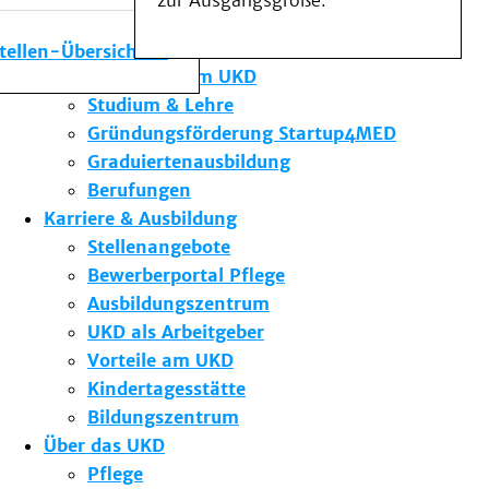
zur Ausgangsgröße.
Medizinische Fakultät
Die Institute des UKD
stellen-Übersicht
Forschung am UKD
Studium & Lehre
Gründungsförderung Startup4MED
Graduiertenausbildung
Berufungen
Karriere & Ausbildung
Stellenangebote
Bewerberportal Pflege
Ausbildungszentrum
UKD als Arbeitgeber
Vorteile am UKD
Kindertagesstätte
Bildungszentrum
Über das UKD
Pflege