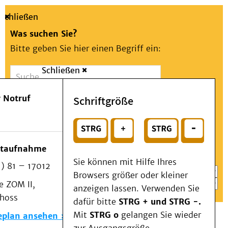
Schließen
Was suchen Sie?
Bitte geben Sie hier einen Begriff ein:
Schließen
Suche
Presse
Kontakt
Aa
Notfall
 Notruf
Schriftgröße
Menü
Suchen
Patienten & Besucher
oder
Kliniken/Institute/Zentren
Wählen Sie ein Thema für Ihren Schnelleinstieg
otaufnahme
Als Patient am UKD
Sie können mit Hilfe Ihres
) 81 – 17012
Beratung und Unterstützung
Browsers größer oder kleiner
 ZOM II,
Veranstaltungen
anzeigen lassen. Verwenden Sie
choss
Kommunikation im Medizinwesen (KIM)
dafür bitte
STRG + und STRG -.
Notfall
Mit
STRG o
gelangen Sie wieder
eplan ansehen
Forschung & Lehre