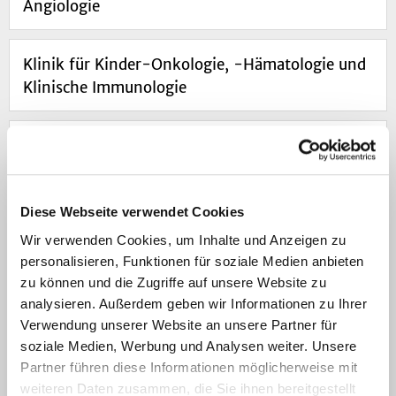
Angiologie
Klinik für Kinder-Onkologie, -Hämatologie und
Klinische Immunologie
Klinik für Mund-, Kiefer- und Plastische
Gesichtschirurgie
Diese Webseite verwendet Cookies
Klinik für Nephrologie
Wir verwenden Cookies, um Inhalte und Anzeigen zu
personalisieren, Funktionen für soziale Medien anbieten
zu können und die Zugriffe auf unsere Website zu
Klinik für Neurochirurgie
analysieren. Außerdem geben wir Informationen zu Ihrer
Verwendung unserer Website an unsere Partner für
Klinik für Neurologie
soziale Medien, Werbung und Analysen weiter. Unsere
Partner führen diese Informationen möglicherweise mit
weiteren Daten zusammen, die Sie ihnen bereitgestellt