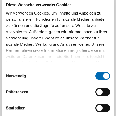
Angiologie
Diese Webseite verwendet Cookies
Wir verwenden Cookies, um Inhalte und Anzeigen zu
Klinik für Kinder-Onkologie, -Hämatologie und
personalisieren, Funktionen für soziale Medien anbieten
Klinische Immunologie
zu können und die Zugriffe auf unsere Website zu
analysieren. Außerdem geben wir Informationen zu Ihrer
Verwendung unserer Website an unsere Partner für
Klinik für Mund-, Kiefer- und Plastische
soziale Medien, Werbung und Analysen weiter. Unsere
Gesichtschirurgie
Partner führen diese Informationen möglicherweise mit
weiteren Daten zusammen, die Sie ihnen bereitgestellt
haben oder die sie im Rahmen Ihrer Nutzung der Dienste
Klinik für Nephrologie
gesammelt haben.
Einwilligungsauswahl
Notwendig
Klinik für Neurochirurgie
Präferenzen
Klinik für Neurologie
Statistiken