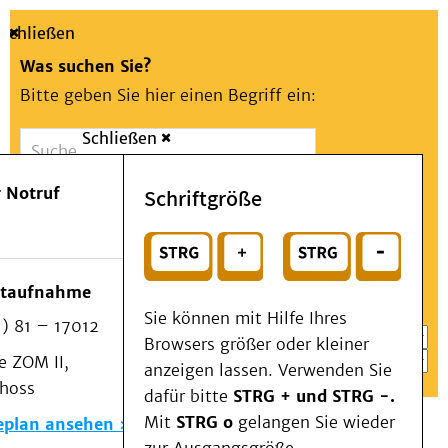
Schließen
Was suchen Sie?
Bitte geben Sie hier einen Begriff ein:
Schließen
Suche
Presse
Kontakt
Aa
Notfall
 Notruf
Schriftgröße
Menü
Suchen
Patienten & Besucher
oder
Kliniken/Institute/Zentren
Wählen Sie ein Thema für Ihren Schnelleinstieg
otaufnahme
Als Patient am UKD
Sie können mit Hilfe Ihres
) 81 – 17012
Beratung und Unterstützung
Browsers größer oder kleiner
 ZOM II,
Veranstaltungen
anzeigen lassen. Verwenden Sie
choss
Kommunikation im Medizinwesen (KIM)
dafür bitte
STRG + und STRG -.
Notfall
Mit
STRG o
gelangen Sie wieder
eplan ansehen
Forschung & Lehre