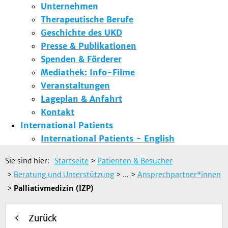
Unternehmen
Therapeutische Berufe
Geschichte des UKD
Presse & Publikationen
Spenden & Förderer
Mediathek: Info-Filme
Veranstaltungen
Lageplan & Anfahrt
Kontakt
International Patients
International Patients - English
Sie sind hier:
Startseite
>
Patienten & Besucher
>
Beratung und Unterstützung
> ...
>
Ansprechpartner*innen
>
Palliativmedizin (IZP)
Zurück