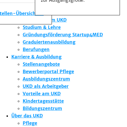
zur Ausgangsgröße.
Medizinische Fakultät
Die Institute des UKD
stellen-Übersicht
Forschung am UKD
Studium & Lehre
Gründungsförderung Startup4MED
Graduiertenausbildung
Berufungen
Karriere & Ausbildung
Stellenangebote
Bewerberportal Pflege
Ausbildungszentrum
UKD als Arbeitgeber
Vorteile am UKD
Kindertagesstätte
Bildungszentrum
Über das UKD
Pflege