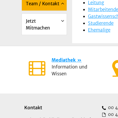
Leitung
Team / Kontakt
Mitarbeitend
Gastwissensch
Jetzt
Studierende
Mitmachen
Ehemalige
Mediathek
Information und
Wissen
Kontakt
00 49
00 49