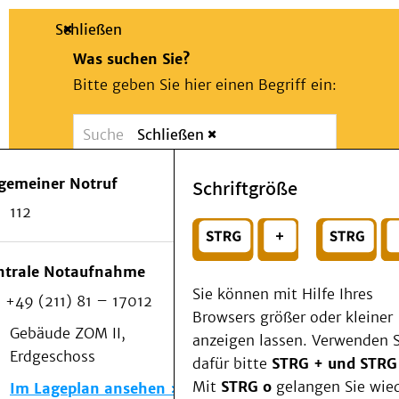
Schließen
Was suchen Sie?
Bitte geben Sie hier einen Begriff ein:
Schließen
Suche
Presse
Kontakt
Notfall
lgemeiner Notruf
Schriftgröße
Suchen
Patienten & Besucher
112
Kliniken/Institute/Zentren
oder
Als Patient am UKD
Beratung und Unterstützung
Wählen Sie ein Thema für Ihren Schnelleinstie
ntrale Notaufnahme
Veranstaltungen
Sie können mit Hilfe Ihres
+49 (211) 81 – 17012
Kommunikation im Medizinwesen (KIM)
Browsers größer oder kleiner
Notfall
Gebäude ZOM II,
anzeigen lassen. Verwenden S
Forschung & Lehre
Erdgeschoss
dafür bitte
STRG + und STRG
Medizinische Fakultät
Mit
STRG o
gelangen Sie wie
Im Lageplan ansehen
Die Institute des UKD