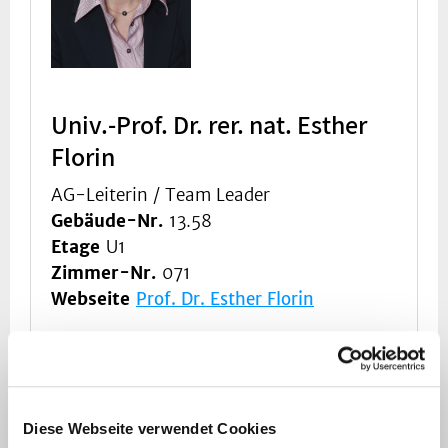
Univ.-Prof. Dr. rer. nat. Esther
Florin
AG-Leiterin / Team Leader
Gebäude-Nr.
13.58
Etage
U1
Zimmer-Nr.
071
Webseite
Prof. Dr. Esther Florin
Esther.Florin@hhu.de
0211-81-05179
Diese Webseite verwendet Cookies