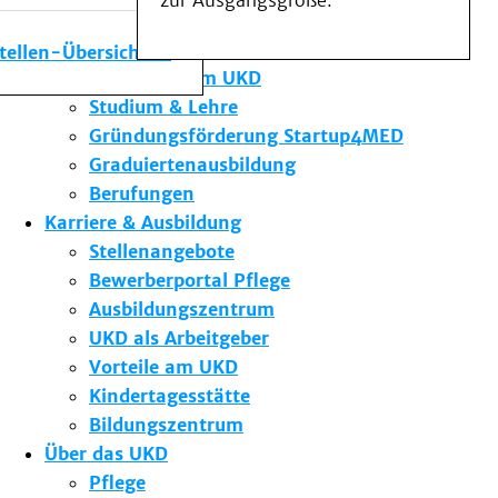
zur Ausgangsgröße.
Medizinische Fakultät
Die Institute des UKD
stellen-Übersicht
Forschung am UKD
Studium & Lehre
Gründungsförderung Startup4MED
Graduiertenausbildung
Berufungen
Karriere & Ausbildung
Stellenangebote
Bewerberportal Pflege
Ausbildungszentrum
UKD als Arbeitgeber
Vorteile am UKD
Kindertagesstätte
Bildungszentrum
Über das UKD
Pflege