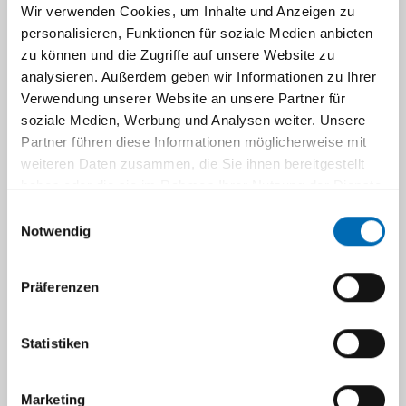
Wir verwenden Cookies, um Inhalte und Anzeigen zu
personalisieren, Funktionen für soziale Medien anbieten
Prof. Dr. Esther Florin
zu können und die Zugriffe auf unsere Website zu
analysieren. Außerdem geben wir Informationen zu Ihrer
CV
Verwendung unserer Website an unsere Partner für
soziale Medien, Werbung und Analysen weiter. Unsere
Partner führen diese Informationen möglicherweise mit
weiteren Daten zusammen, die Sie ihnen bereitgestellt
haben oder die sie im Rahmen Ihrer Nutzung der Dienste
Seit
Lichtenberg
gesammelt haben.
Einwilligungsauswahl
06/2016
Juniorprofessorin für
Notwendig
systemische
Neurowissenschaften,
Präferenzen
Heinrich-Heine Universität,
Düsseldorf
Statistiken
07/2014-
Leiterin der
05/2016
Nachwuchsgruppe
Marketing