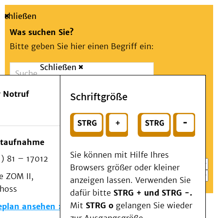
Schließen
Was suchen Sie?
Bitte geben Sie hier einen Begriff ein:
Schließen
Suche
Presse
Kontakt
Aa
Notfall
 Notruf
Schriftgröße
Menü
Suchen
Patienten & Besucher
oder
Kliniken/Institute/Zentren
Wählen Sie ein Thema für Ihren Schnelleinstieg
otaufnahme
Als Patient am UKD
Sie können mit Hilfe Ihres
) 81 – 17012
Beratung und Unterstützung
Browsers größer oder kleiner
 ZOM II,
Veranstaltungen
anzeigen lassen. Verwenden Sie
choss
Kommunikation im Medizinwesen (KIM)
dafür bitte
STRG + und STRG -.
Notfall
Mit
STRG o
gelangen Sie wieder
eplan ansehen
Forschung & Lehre