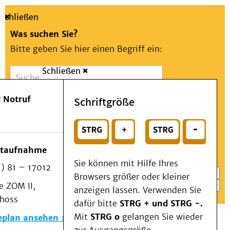
Schließen
Was suchen Sie?
Bitte geben Sie hier einen Begriff ein:
Schließen
Suche
Presse
Kontakt
Aa
Notfall
 Notruf
Schriftgröße
Menü
Suchen
Patienten & Besucher
oder
Kliniken/Institute/Zentren
Wählen Sie ein Thema für Ihren Schnelleinstieg
otaufnahme
Als Patient am UKD
Sie können mit Hilfe Ihres
) 81 – 17012
Beratung und Unterstützung
Browsers größer oder kleiner
 ZOM II,
Veranstaltungen
anzeigen lassen. Verwenden Sie
choss
Kommunikation im Medizinwesen (KIM)
dafür bitte
STRG + und STRG -.
Notfall
Mit
STRG o
gelangen Sie wieder
eplan ansehen
Forschung & Lehre