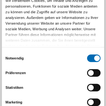
Wir verwenden Cookies, um Inhalte und Anzeigen zu
Graduiertenkolleg
personalisieren, Funktionen für soziale Medien anbieten
zu können und die Zugriffe auf unsere Website zu
analysieren. Außerdem geben wir Informationen zu Ihrer
Navigation
Verwendung unserer Website an unsere Partner für
soziale Medien, Werbung und Analysen weiter. Unsere
Pathophysiologie und
Partner führen diese Informationen möglicherweise mit
Pathobiochemie für
weiteren Daten zusammen, die Sie ihnen bereitgestellt
haben oder die sie im Rahmen Ihrer Nutzung der Dienste
Pharmazeuten
gesammelt haben.
Einwilligungsauswahl
Notwendig
Wintersemester 2026/2027
Präferenzen
Bitte die Anmeldung für die Vorlesung
_Pathophysiologie u. -biochemie für
Pharmazie ab. 5 Semester.._ über HIS_LSF
Statistiken
durchführen. Über den weiteren Verlauf
werden wir Sie nach Ihrer Anmeldung per
Marketing
Mail informieren.