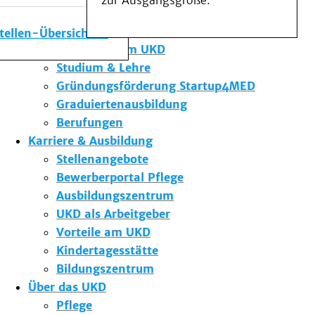
zur Ausgangsgröße.
Medizinische Fakultät
Die Institute des UKD
stellen-Übersicht
Forschung am UKD
Studium & Lehre
Gründungsförderung Startup4MED
Graduiertenausbildung
Berufungen
Karriere & Ausbildung
Stellenangebote
Bewerberportal Pflege
Ausbildungszentrum
UKD als Arbeitgeber
Vorteile am UKD
Kindertagesstätte
Bildungszentrum
Über das UKD
Pflege