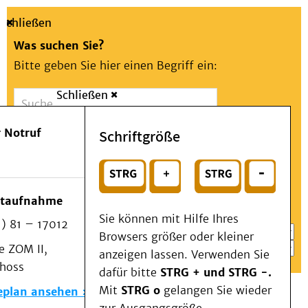
Schließen
Was suchen Sie?
Bitte geben Sie hier einen Begriff ein:
Schließen
Suche
Presse
Kontakt
Aa
Notfall
 Notruf
Schriftgröße
Menü
Suchen
Patienten & Besucher
oder
Kliniken/Institute/Zentren
Wählen Sie ein Thema für Ihren Schnelleinstieg
otaufnahme
Als Patient am UKD
Sie können mit Hilfe Ihres
) 81 – 17012
Beratung und Unterstützung
Browsers größer oder kleiner
 ZOM II,
Veranstaltungen
anzeigen lassen. Verwenden Sie
choss
Kommunikation im Medizinwesen (KIM)
dafür bitte
STRG + und STRG -.
Notfall
Mit
STRG o
gelangen Sie wieder
eplan ansehen
Forschung & Lehre