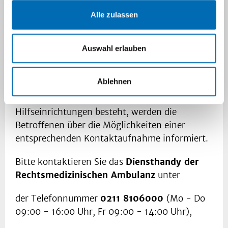
werden. Die Ärzte stehen außerdem für
Alle zulassen
Beratungen sowie zur Weiterbildung ärztlicher
Kollegen, der Polizei und anderer
Berufsgruppen mit Kontakt zu Gewaltopfern
Auswahl erlauben
zur Verfügung. Die Untersuchungsstelle
versteht sich ferner als Teil des Hilfenetzwerks
Ablehnen
für Gewaltopfer in Düsseldorf. In Fällen, in
denen noch kein Kontakt des Gewaltopfers mit
Hilfseinrichtungen besteht, werden die
Betroffenen über die Möglichkeiten einer
entsprechenden Kontaktaufnahme informiert.
Bitte kontaktieren Sie das
Diensthandy der
Rechtsmedizinischen Ambulanz
unter
der Telefonnummer
0211 8106000
(Mo - Do
09:00 - 16:00 Uhr, Fr 09:00 - 14:00 Uhr),