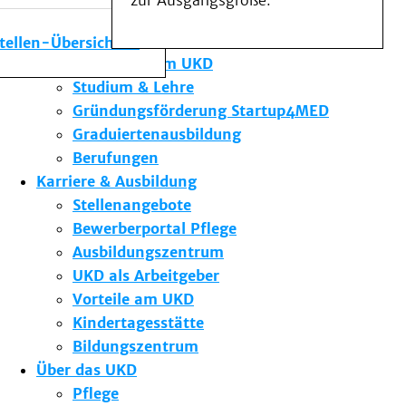
zur Ausgangsgröße.
Medizinische Fakultät
Die Institute des UKD
stellen-Übersicht
Forschung am UKD
Studium & Lehre
Gründungsförderung Startup4MED
Graduiertenausbildung
Berufungen
Karriere & Ausbildung
Stellenangebote
Bewerberportal Pflege
Ausbildungszentrum
UKD als Arbeitgeber
Vorteile am UKD
Kindertagesstätte
Bildungszentrum
Über das UKD
Pflege