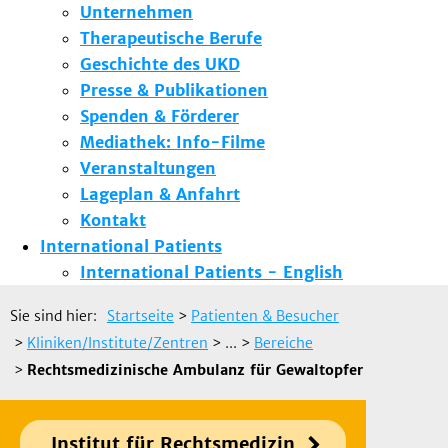
Unternehmen
Therapeutische Berufe
Geschichte des UKD
Presse & Publikationen
Spenden & Förderer
Mediathek: Info-Filme
Veranstaltungen
Lageplan & Anfahrt
Kontakt
International Patients
International Patients - English
Sie sind hier:
Startseite
>
Patienten & Besucher
>
Kliniken/Institute/Zentren
> ...
>
Bereiche
>
Rechtsmedizinische Ambulanz für Gewaltopfer
Institut für Rechtsmedizin