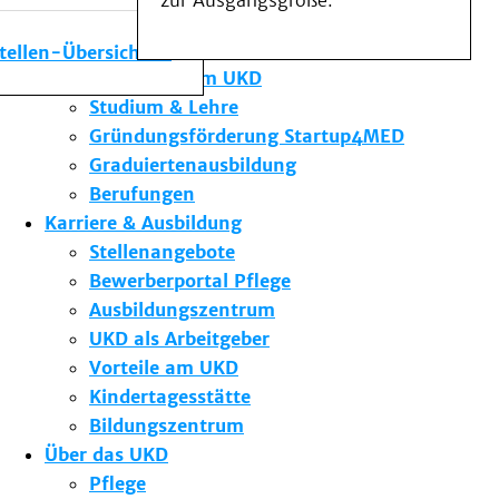
zur Ausgangsgröße.
Medizinische Fakultät
Die Institute des UKD
stellen-Übersicht
Forschung am UKD
Studium & Lehre
Gründungsförderung Startup4MED
Graduiertenausbildung
Berufungen
Karriere & Ausbildung
Stellenangebote
Bewerberportal Pflege
Ausbildungszentrum
UKD als Arbeitgeber
Vorteile am UKD
Kindertagesstätte
Bildungszentrum
Über das UKD
Pflege