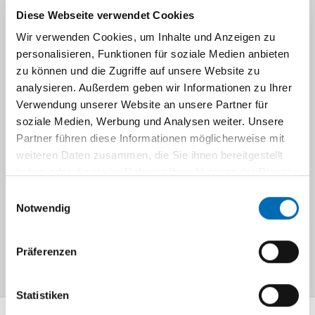
Diese Webseite verwendet Cookies
Research
Wir verwenden Cookies, um Inhalte und Anzeigen zu
themes
personalisieren, Funktionen für soziale Medien anbieten
zu können und die Zugriffe auf unsere Website zu
analysieren. Außerdem geben wir Informationen zu Ihrer
Verwendung unserer Website an unsere Partner für
Navigation
soziale Medien, Werbung und Analysen weiter. Unsere
Partner führen diese Informationen möglicherweise mit
Research themes
weiteren Daten zusammen, die Sie ihnen bereitgestellt
haben oder die sie im Rahmen Ihrer Nutzung der Dienste
Self renewal
gesammelt haben.
Einwilligungsauswahl
Notwendig
Cell fate decisions
Modelling kidney-associated Diseases
Präferenzen
Statistiken