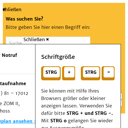
Schließen
Was suchen Sie?
Bitte geben Sie hier einen Begriff ein:
Schließen
Suche
Presse
Kontakt
Aa
Notfall
 Notruf
Schriftgröße
Menü
Suchen
Patienten & Besucher
oder
Kliniken/Institute/Zentren
Wählen Sie ein Thema für Ihren Schnelleinstieg
otaufnahme
Als Patient am UKD
Sie können mit Hilfe Ihres
) 81 – 17012
Beratung und Unterstützung
Browsers größer oder kleiner
 ZOM II,
Veranstaltungen
anzeigen lassen. Verwenden Sie
choss
Kommunikation im Medizinwesen (KIM)
dafür bitte
STRG + und STRG -.
Notfall
Mit
STRG o
gelangen Sie wieder
eplan ansehen
Forschung & Lehre