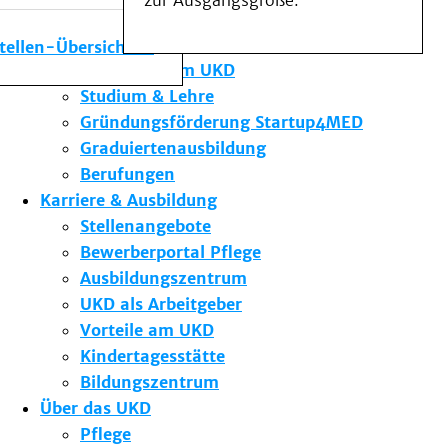
zur Ausgangsgröße.
Medizinische Fakultät
Die Institute des UKD
stellen-Übersicht
Forschung am UKD
Studium & Lehre
Gründungsförderung Startup4MED
Graduiertenausbildung
Berufungen
Karriere & Ausbildung
Stellenangebote
Bewerberportal Pflege
Ausbildungszentrum
UKD als Arbeitgeber
Vorteile am UKD
Kindertagesstätte
Bildungszentrum
Über das UKD
Pflege