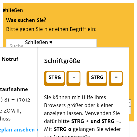
Schließen
Was suchen Sie?
Bitte geben Sie hier einen Begriff ein:
Schließen
Suche
Presse
Kontakt
Aa
Notfall
 Notruf
Schriftgröße
Menü
Suchen
Patienten & Besucher
oder
Kliniken/Institute/Zentren
Wählen Sie ein Thema für Ihren Schnelleinstieg
otaufnahme
Als Patient am UKD
Sie können mit Hilfe Ihres
) 81 – 17012
Beratung und Unterstützung
Browsers größer oder kleiner
 ZOM II,
Veranstaltungen
anzeigen lassen. Verwenden Sie
choss
Kommunikation im Medizinwesen (KIM)
dafür bitte
STRG + und STRG -.
Notfall
Mit
STRG o
gelangen Sie wieder
eplan ansehen
Forschung & Lehre