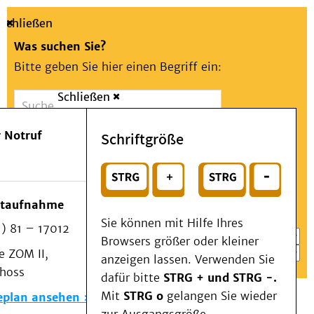
Schließen
Was suchen Sie?
Bitte geben Sie hier einen Begriff ein:
Schließen
Suche
Presse
Kontakt
Aa
Notfall
 Notruf
Schriftgröße
Menü
Suchen
Patienten & Besucher
oder
Kliniken/Institute/Zentren
Wählen Sie ein Thema für Ihren Schnelleinstieg
otaufnahme
Als Patient am UKD
Sie können mit Hilfe Ihres
) 81 – 17012
Beratung und Unterstützung
Browsers größer oder kleiner
 ZOM II,
Veranstaltungen
anzeigen lassen. Verwenden Sie
choss
Kommunikation im Medizinwesen (KIM)
dafür bitte
STRG + und STRG -.
Notfall
Mit
STRG o
gelangen Sie wieder
eplan ansehen
Forschung & Lehre