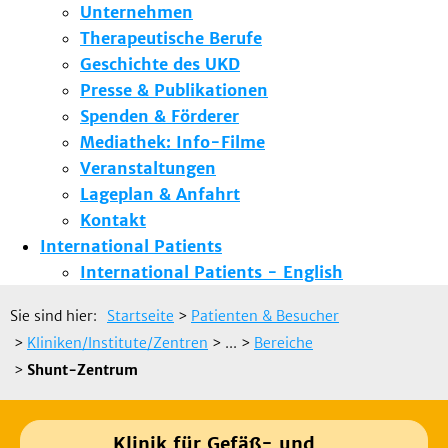
Unternehmen
Therapeutische Berufe
Geschichte des UKD
Presse & Publikationen
Spenden & Förderer
Mediathek: Info-Filme
Veranstaltungen
Lageplan & Anfahrt
Kontakt
International Patients
International Patients - English
Sie sind hier:
Startseite
>
Patienten & Besucher
>
Kliniken/Institute/Zentren
> ...
>
Bereiche
>
Shunt-Zentrum
Klinik für Gefäß- und