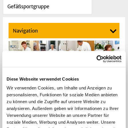
Gefäßsportgruppe
Navigation
Shunt-Zentrum
Diese Webseite verwendet Cookies
Das Shuntzentrum der Universitätsklinik
Wir verwenden Cookies, um Inhalte und Anzeigen zu
Düsseldorf ist ein Verbund aus der
Klinik für
personalisieren, Funktionen für soziale Medien anbieten
zu können und die Zugriffe auf unsere Website zu
Nephrologie
(Leiter Prof. Dr. med. Rump) und
analysieren. Außerdem geben wir Informationen zu Ihrer
der Klinik für Gefäß- und
Verwendung unserer Website an unsere Partner für
Endovaskularchirurgie (Leiter Prof. Dr. med.
soziale Medien, Werbung und Analysen weiter. Unsere
Schelzig). Die Aufgabe des Shuntzentrums ist