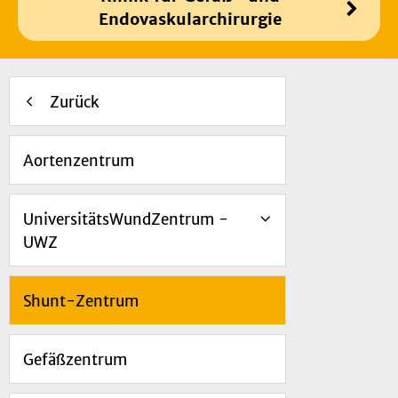
Endovaskularchirurgie
Zurück
Aortenzentrum
UniversitätsWundZentrum -
UWZ
Shunt-Zentrum
Gefäßzentrum