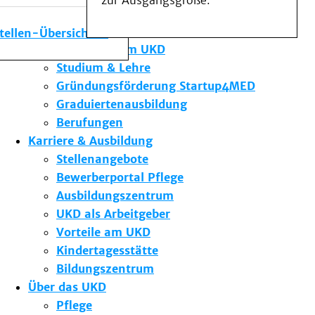
zur Ausgangsgröße.
Medizinische Fakultät
Die Institute des UKD
stellen-Übersicht
Forschung am UKD
Studium & Lehre
Gründungsförderung Startup4MED
Graduiertenausbildung
Berufungen
Karriere & Ausbildung
Stellenangebote
Bewerberportal Pflege
Ausbildungszentrum
UKD als Arbeitgeber
Vorteile am UKD
Kindertagesstätte
Bildungszentrum
Über das UKD
Pflege