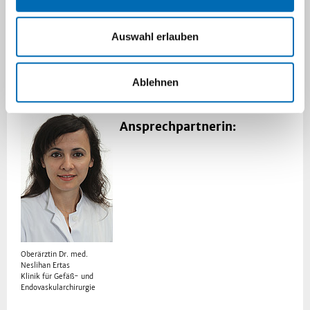
Shuntrevision Shuntdrosselung
Hickman-Katheteranlage
Auswahl erlauben
Rekanalisation zentraler Verschlüsse und
Stenosen
Patienten- & Personalschulung
Ablehnen
Ansprechpartnerin:
Oberärztin Dr. med.
Neslihan Ertas
Klinik für Gefäß- und
Endovaskularchirurgie