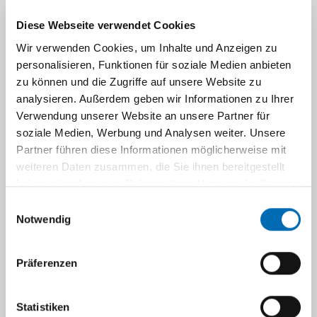
aller Wundpatienten noch nicht sichergestellt.
Diese Webseite verwendet Cookies
Da die Entstehungsmechanismen die zu einer
Wir verwenden Cookies, um Inhalte und Anzeigen zu
chronischen Wunde führen vielfältig sind,
personalisieren, Funktionen für soziale Medien anbieten
haben wir durch den Zusammenschluss
zu können und die Zugriffe auf unsere Website zu
zwischen der Gefäß- und
analysieren. Außerdem geben wir Informationen zu Ihrer
Endovaskularchirurgie und der Klinik für
Verwendung unserer Website an unsere Partner für
Dermatologie des Universitätsklinikums das
soziale Medien, Werbung und Analysen weiter. Unsere
Wissen und die Expertise in unseren
Partner führen diese Informationen möglicherweise mit
Fachgebieten gebündelt, um dem Patienten
weiteren Daten zusammen, die Sie ihnen bereitgestellt
unmittelbar bei der Vorstellung in unserer
haben oder die sie im Rahmen Ihrer Nutzung der Dienste
gesammelt haben.
Wundambulanz ohne Zeitverzögerung und
Einwilligungsauswahl
Notwendig
lange Wartezeiten zu helfen.
Ziel unserer Arbeit und unserer
Präferenzen
interdisziplinären Wundambulanz
(
Terminvereinbarung
) ist es, ein für den
Statistiken
Patienten zielorientiertes und