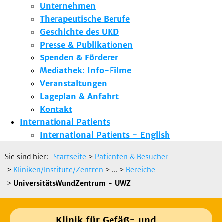
Unternehmen
Therapeutische Berufe
Geschichte des UKD
Presse & Publikationen
Spenden & Förderer
Mediathek: Info-Filme
Veranstaltungen
Lageplan & Anfahrt
Kontakt
International Patients
International Patients - English
Sie sind hier:
Startseite
>
Patienten & Besucher
>
Kliniken/Institute/Zentren
> ...
>
Bereiche
>
UniversitätsWundZentrum - UWZ
Klinik für Gefäß- und