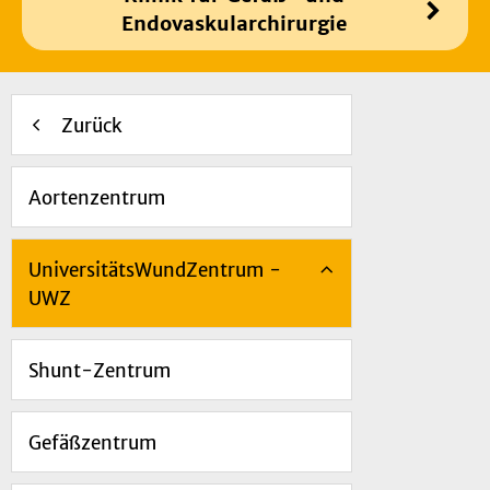
Endovaskularchirurgie
Zurück
Aortenzentrum
UniversitätsWundZentrum -
UWZ
Shunt-Zentrum
Gefäßzentrum