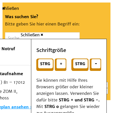
Schließen
Was suchen Sie?
Bitte geben Sie hier einen Begriff ein:
Schließen
Suche
Presse
Kontakt
Aa
Notfall
 Notruf
Schriftgröße
Menü
Suchen
Patienten & Besucher
oder
Kliniken/Institute/Zentren
Wählen Sie ein Thema für Ihren Schnelleinstieg
otaufnahme
Als Patient am UKD
Sie können mit Hilfe Ihres
) 81 – 17012
Beratung und Unterstützung
Browsers größer oder kleiner
 ZOM II,
Veranstaltungen
anzeigen lassen. Verwenden Sie
choss
Kommunikation im Medizinwesen (KIM)
dafür bitte
STRG + und STRG -.
Notfall
Mit
STRG o
gelangen Sie wieder
eplan ansehen
Forschung & Lehre