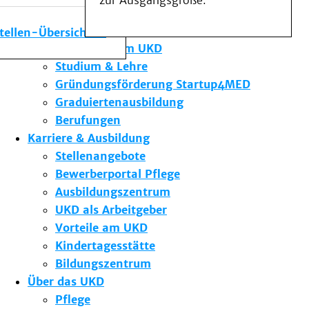
zur Ausgangsgröße.
Medizinische Fakultät
Die Institute des UKD
stellen-Übersicht
Forschung am UKD
Studium & Lehre
Gründungsförderung Startup4MED
Graduiertenausbildung
Berufungen
Karriere & Ausbildung
Stellenangebote
Bewerberportal Pflege
Ausbildungszentrum
UKD als Arbeitgeber
Vorteile am UKD
Kindertagesstätte
Bildungszentrum
Über das UKD
Pflege