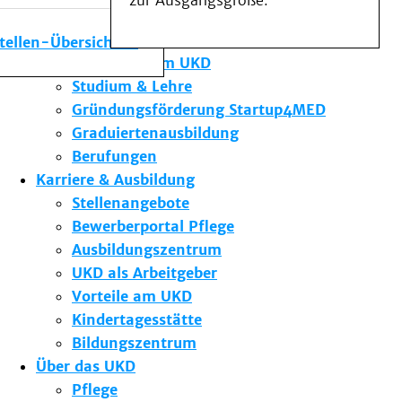
zur Ausgangsgröße.
Medizinische Fakultät
Die Institute des UKD
stellen-Übersicht
Forschung am UKD
Studium & Lehre
Gründungsförderung Startup4MED
Graduiertenausbildung
Berufungen
Karriere & Ausbildung
Stellenangebote
Bewerberportal Pflege
Ausbildungszentrum
UKD als Arbeitgeber
Vorteile am UKD
Kindertagesstätte
Bildungszentrum
Über das UKD
Pflege