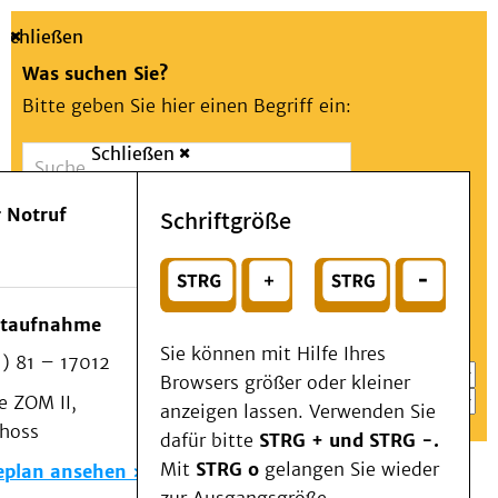
Schließen
Was suchen Sie?
Bitte geben Sie hier einen Begriff ein:
Schließen
Suche
Presse
Kontakt
Aa
Notfall
 Notruf
Schriftgröße
Menü
Suchen
Patienten & Besucher
oder
Kliniken/Institute/Zentren
Wählen Sie ein Thema für Ihren Schnelleinstieg
otaufnahme
Als Patient am UKD
Sie können mit Hilfe Ihres
) 81 – 17012
Beratung und Unterstützung
Browsers größer oder kleiner
 ZOM II,
Veranstaltungen
anzeigen lassen. Verwenden Sie
choss
Kommunikation im Medizinwesen (KIM)
dafür bitte
STRG + und STRG -.
Notfall
Mit
STRG o
gelangen Sie wieder
eplan ansehen
Forschung & Lehre