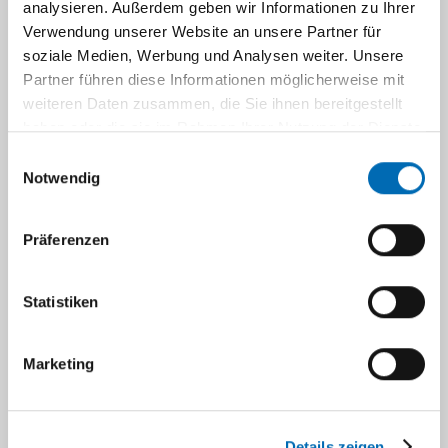
analysieren. Außerdem geben wir Informationen zu Ihrer
Lehre in der Hämatologie​
Verwendung unserer Website an unsere Partner für
soziale Medien, Werbung und Analysen weiter. Unsere
Partner führen diese Informationen möglicherweise mit
weiteren Daten zusammen, die Sie ihnen bereitgestellt
Navigation
haben oder die sie im Rahmen Ihrer Nutzung der Dienste
Fortbildung Onkologische
gesammelt haben.
Einwilligungsauswahl
Notwendig
Fachpflege​
Präferenzen
Die Klinik für Hämatologie, Onkologie und
Klinische Immunologie beteiligt sich am
Weiterbildungskurs zur „Onkologischen
Statistiken
Fachkraft“ für Krankenschwestern und
Krankenpflegern, der am Universitätsklinikum
Marketing
Düsseldorf regelmäßig angeboten wird.
Famulaturen sind nach Absprache auf unseren
Stationen und in unseren Ambulanzen
Details zeigen