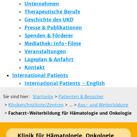
Unternehmen
Therapeutische Berufe
Geschichte des UKD
Presse & Publikationen
Spenden & Förderer
Mediathek: Info-Filme
Veranstaltungen
Lageplan & Anfahrt
Kontakt
International Patients
International Patients - English
Sie sind hier:
Startseite
>
Patienten & Besucher
>
Kliniken/Institute/Zentren
> ...
>
Aus- und Weiterbildung
>
Facharzt-Weiterbildung für Hämatologie und Onkologie
Klinik für Hämatologie, Onkologie