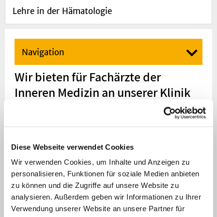
Lehre in der Hämatologie​
Navigation
Wir bieten für Fachärzte der
Inneren Medizin an unserer Klinik
die Möglichkeit der Weiterbildung
für Hämatologie und Onkologie:
Betreuung hämatologischer und
Diese Webseite verwendet Cookies
onkologischer Patienten stationär und
Wir verwenden Cookies, um Inhalte und Anzeigen zu
ambulant
personalisieren, Funktionen für soziale Medien anbieten
Betreuung von Patienten vor, während
zu können und die Zugriffe auf unsere Website zu
und nach einer autologen oder allogenen
analysieren. Außerdem geben wir Informationen zu Ihrer
Verwendung unserer Website an unsere Partner für
Blutstammzelltransplantation