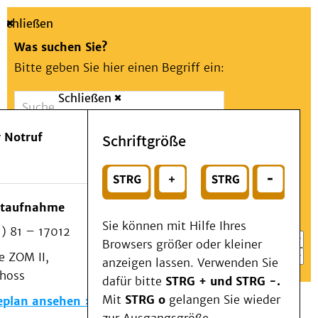
Schließen
Was suchen Sie?
Bitte geben Sie hier einen Begriff ein:
Schließen
Suche
Presse
Kontakt
Aa
Notfall
 Notruf
Schriftgröße
Menü
Suchen
Patienten & Besucher
oder
Kliniken/Institute/Zentren
Wählen Sie ein Thema für Ihren Schnelleinstieg
otaufnahme
Als Patient am UKD
Sie können mit Hilfe Ihres
) 81 – 17012
Beratung und Unterstützung
Browsers größer oder kleiner
 ZOM II,
Veranstaltungen
anzeigen lassen. Verwenden Sie
choss
Kommunikation im Medizinwesen (KIM)
dafür bitte
STRG + und STRG -.
Notfall
Mit
STRG o
gelangen Sie wieder
eplan ansehen
Forschung & Lehre