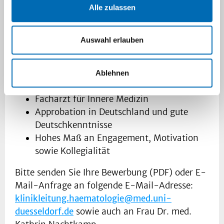
Möglichkeit der Rotation auf die
Alle zulassen
interdisziplinäre Palliativstation zum
Erwerb der Zusatzweiterbildung
Auswahl erlauben
Palliativmedizin (zusätzlich 12 Monate)
Dauer 24 Monate
Ablehnen
Ihr Anforderungsprofil:
Facharzt für Innere Medizin
Approbation in Deutschland und gute
Deutschkenntnisse
Hohes Maß an Engagement, Motivation
sowie Kollegialität
Bitte senden Sie Ihre Bewerbung (PDF) oder E-
Mail-Anfrage an folgende E-Mail-Adresse:
klinikleitung.haematologie@med.uni-
duesseldorf.de
sowie auch an Frau Dr. med.