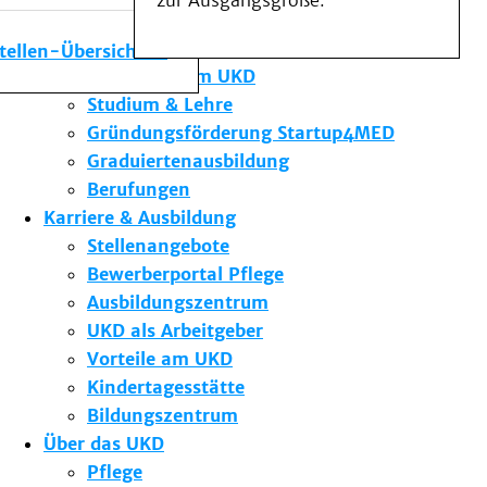
zur Ausgangsgröße.
Medizinische Fakultät
Die Institute des UKD
stellen-Übersicht
Forschung am UKD
Studium & Lehre
Gründungsförderung Startup4MED
Graduiertenausbildung
Berufungen
Karriere & Ausbildung
Stellenangebote
Bewerberportal Pflege
Ausbildungszentrum
UKD als Arbeitgeber
Vorteile am UKD
Kindertagesstätte
Bildungszentrum
Über das UKD
Pflege