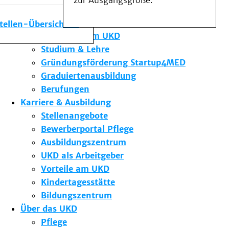
zur Ausgangsgröße.
Medizinische Fakultät
Die Institute des UKD
stellen-Übersicht
Forschung am UKD
Studium & Lehre
Gründungsförderung Startup4MED
Graduiertenausbildung
Berufungen
Karriere & Ausbildung
Stellenangebote
Bewerberportal Pflege
Ausbildungszentrum
UKD als Arbeitgeber
Vorteile am UKD
Kindertagesstätte
Bildungszentrum
Über das UKD
Pflege