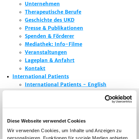
Unternehmen
Therapeutische Berufe
Geschichte des UKD
Presse & Publikationen
Spenden & Förderer
Mediathek: Info-Filme
Veranstaltungen
Lageplan & Anfahrt
Kontakt
International Patients
International Patients - English
Sie sind hier:
Startseite
>
Patienten & Besucher
>
Kliniken/Institute/Zentren
> ...
>
Veranstaltungen
>
Veranstaltungen für Fachpersonal
Diese Webseite verwendet Cookies
Wir verwenden Cookies, um Inhalte und Anzeigen zu
Zurück
personalisieren, Funktionen für soziale Medien anbieten