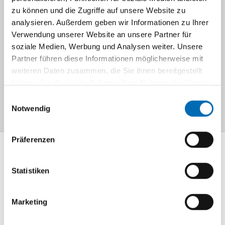
zu können und die Zugriffe auf unsere Website zu
analysieren. Außerdem geben wir Informationen zu Ihrer
Veranstaltungen für Patienten
Verwendung unserer Website an unsere Partner für
soziale Medien, Werbung und Analysen weiter. Unsere
Veranstaltungen für Fachpersonal
Partner führen diese Informationen möglicherweise mit
weiteren Daten zusammen, die Sie ihnen bereitgestellt
haben oder die sie im Rahmen Ihrer Nutzung der Dienste
gesammelt haben.
Navigation
Einwilligungsauswahl
Notwendig
Präferenzen
Mediathek
Statistiken
Information und
Wissen
Marketing
Lageplan
So finden Sie