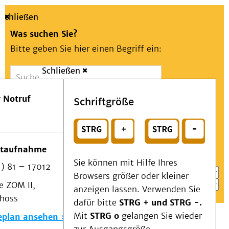
Schließen
Was suchen Sie?
Bitte geben Sie hier einen Begriff ein:
Schließen
Suche
Presse
Kontakt
Aa
Notfall
 Notruf
Schriftgröße
Menü
Suchen
Patienten & Besucher
oder
Kliniken/Institute/Zentren
Wählen Sie ein Thema für Ihren Schnelleinstieg
otaufnahme
Als Patient am UKD
Sie können mit Hilfe Ihres
) 81 – 17012
Beratung und Unterstützung
Browsers größer oder kleiner
 ZOM II,
Veranstaltungen
anzeigen lassen. Verwenden Sie
choss
Kommunikation im Medizinwesen (KIM)
dafür bitte
STRG + und STRG -.
Notfall
Mit
STRG o
gelangen Sie wieder
eplan ansehen
Forschung & Lehre