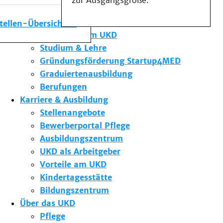
zur Ausgangsgröße.
Medizinische Fakultät
Die Institute des UKD
stellen-Übersicht
Forschung am UKD
Studium & Lehre
Gründungsförderung Startup4MED
Graduiertenausbildung
Berufungen
Karriere & Ausbildung
Stellenangebote
Bewerberportal Pflege
Ausbildungszentrum
UKD als Arbeitgeber
Vorteile am UKD
Kindertagesstätte
Bildungszentrum
Über das UKD
Pflege