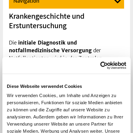
Navigation
Krankengeschichte und
Erstuntersuchung
Die
initiale Diagnostik und
notfallmedizinische Versorgung
der
Notfallpatienten wird in der Zentralen
Notaufnahme sichergestellt. Es erfolgt die
Zusammenarbeit mit dem
Zentralen
Patientenmanagement
des
Diese Webseite verwendet Cookies
Universitätsklinikums. Standardisierte
Wir verwenden Cookies, um Inhalte und Anzeigen zu
Prozesse und eine hohe Versorgungsqualität
personalisieren, Funktionen für soziale Medien anbieten
werden durch mit den
zu können und die Zugriffe auf unsere Website zu
Fachabteilungen/Kliniken unseres Hauses
analysieren. Außerdem geben wir Informationen zu Ihrer
gemeinsam abgestimmten
Standard
Verwendung unserer Website an unsere Partner für
Operating Procedures, Behandlungspfade
soziale Medien, Werbung und Analysen weiter. Unsere