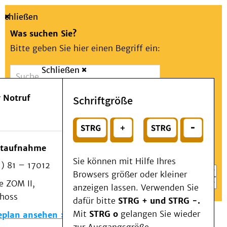
Schließen
Was suchen Sie?
Bitte geben Sie hier einen Begriff ein:
Schließen
Suche
Presse
Kontakt
Aa
Notfall
 Notruf
Schriftgröße
Menü
Suchen
Patienten & Besucher
oder
Kliniken/Institute/Zentren
Wählen Sie ein Thema für Ihren Schnelleinstieg
otaufnahme
Als Patient am UKD
Sie können mit Hilfe Ihres
) 81 – 17012
Beratung und Unterstützung
Browsers größer oder kleiner
 ZOM II,
Veranstaltungen
anzeigen lassen. Verwenden Sie
choss
Kommunikation im Medizinwesen (KIM)
dafür bitte
STRG + und STRG -.
Notfall
Mit
STRG o
gelangen Sie wieder
eplan ansehen
Forschung & Lehre