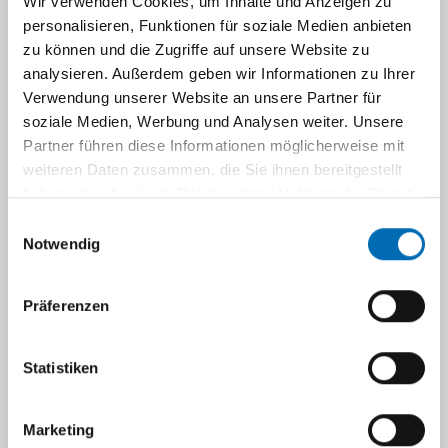
Wir verwenden Cookies, um Inhalte und Anzeigen zu
personalisieren, Funktionen für soziale Medien anbieten
Schockraumtraining
zu können und die Zugriffe auf unsere Website zu
analysieren. Außerdem geben wir Informationen zu Ihrer
Verwendung unserer Website an unsere Partner für
EKG Schnellinterpretation
soziale Medien, Werbung und Analysen weiter. Unsere
Partner führen diese Informationen möglicherweise mit
weiteren Daten zusammen, die Sie ihnen bereitgestellt
haben oder die sie im Rahmen Ihrer Nutzung der Dienste
Navigation
gesammelt haben.
Einwilligungsauswahl
Monatliche ONLINE-Fortbildung
Notwendig
der AGNNW
Präferenzen
In Kooperation mit der Arbeitsgemeinschaft
Notärzte in NRW (AGNWW) findet seit 2021
Statistiken
eine monatliche ONLINE-Fortbildung für
notärztliches und rettungsdienstliches
Marketing
Fachpersonal statt.