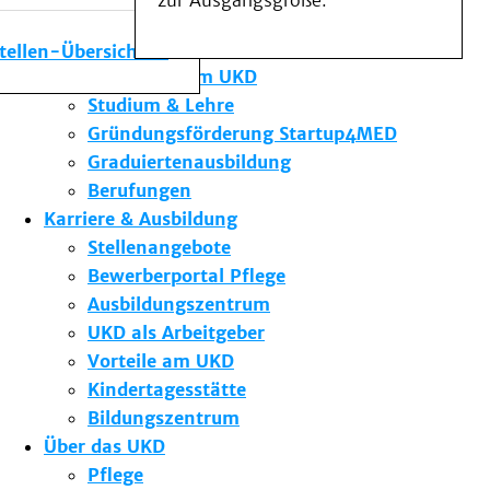
zur Ausgangsgröße.
Medizinische Fakultät
Die Institute des UKD
stellen-Übersicht
Forschung am UKD
Studium & Lehre
Gründungsförderung Startup4MED
Graduiertenausbildung
Berufungen
Karriere & Ausbildung
Stellenangebote
Bewerberportal Pflege
Ausbildungszentrum
UKD als Arbeitgeber
Vorteile am UKD
Kindertagesstätte
Bildungszentrum
Über das UKD
Pflege