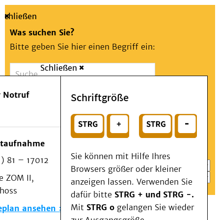
Schließen
Was suchen Sie?
Bitte geben Sie hier einen Begriff ein:
Schließen
Suche
Presse
Kontakt
Aa
Notfall
 Notruf
Schriftgröße
Menü
Suchen
Patienten & Besucher
oder
Kliniken/Institute/Zentren
Wählen Sie ein Thema für Ihren Schnelleinstieg
otaufnahme
Als Patient am UKD
Sie können mit Hilfe Ihres
) 81 – 17012
Beratung und Unterstützung
Browsers größer oder kleiner
 ZOM II,
Veranstaltungen
anzeigen lassen. Verwenden Sie
choss
Kommunikation im Medizinwesen (KIM)
dafür bitte
STRG + und STRG -.
Notfall
Mit
STRG o
gelangen Sie wieder
eplan ansehen
Forschung & Lehre