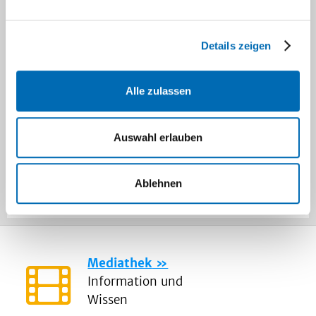
Das Programm finden Sie
hier
.
Details zeigen
Eine Anmeldung für die kostenfreie
Veranstaltung ist über die Homepage der
Alle zulassen
AGNNW möglich:
www.agnnw.de
Auswahl erlauben
Ablehnen
Mediathek
Information und
Wissen