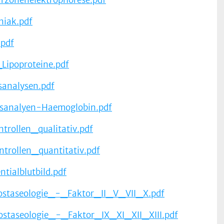
iak.pdf
pdf
Lipoproteine.pdf
sanalysen.pdf
sanalyen-Haemoglobin.pdf
trollen_qualitativ.pdf
trollen_quantitativ.pdf
ntialblutbild.pdf
taseologie_-_Faktor_II_V_VII_X.pdf
taseologie_-_Faktor_IX_XI_XII_XIII.pdf