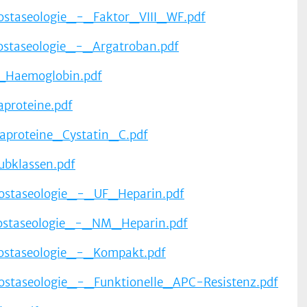
taseologie_-_Faktor_VIII_WF.pdf
taseologie_-_Argatroban.pdf
_Haemoglobin.pdf
proteine.pdf
proteine_Cystatin_C.pdf
bklassen.pdf
staseologie_-_UF_Heparin.pdf
staseologie_-_NM_Heparin.pdf
staseologie_-_Kompakt.pdf
taseologie_-_Funktionelle_APC-Resistenz.pdf