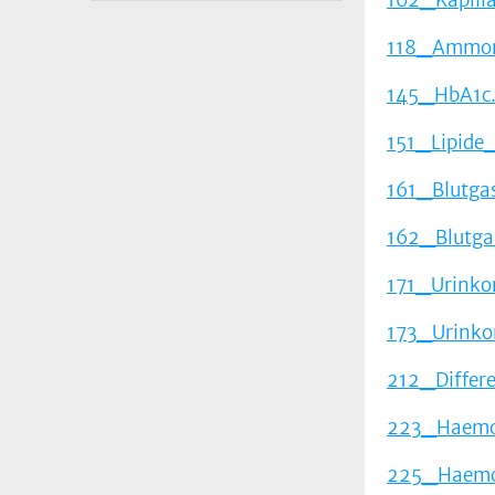
118_Ammon
145_HbA1c.
151_Lipide_
161_Blutga
162_Blutga
171_Urinkon
173_Urinkon
212_Differe
223_Haemos
225_Haemos