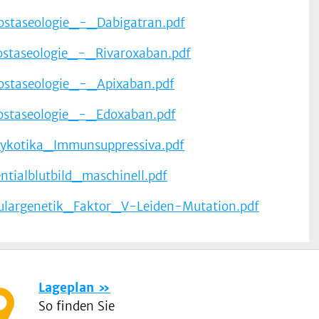
taseologie_-_Dabigatran.pdf
taseologie_-_Rivaroxaban.pdf
taseologie_-_Apixaban.pdf
staseologie_-_Edoxaban.pdf
kotika_Immunsuppressiva.pdf
ntialblutbild_maschinell.pdf
largenetik_Faktor_V-Leiden-Mutation.pdf
Lageplan
So finden Sie