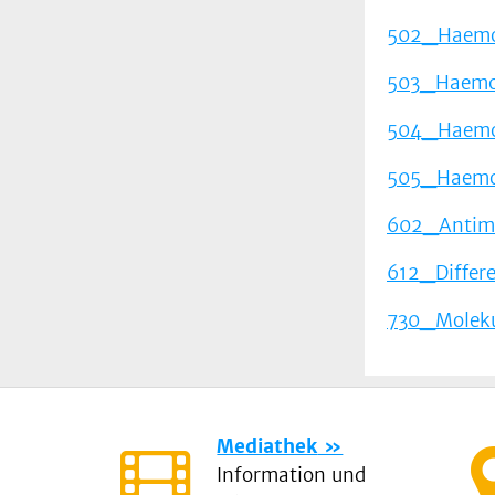
502_Haemos
503_Haemos
504_Haemos
505_Haemo
602_Antimy
612_Differe
730_Moleku
Mediathek
Information und