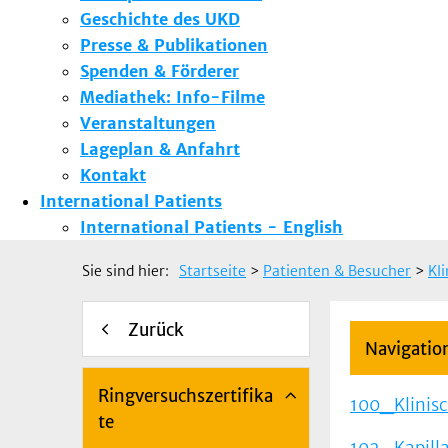
Geschichte des UKD
Presse & Publikationen
Spenden & Förderer
Mediathek: Info-Filme
Veranstaltungen
Lageplan & Anfahrt
Kontakt
International Patients
International Patients - English
Sie sind hier:
Startseite
>
Patienten & Besucher
>
Kl
Zurück
Navigatio
Ringversuchszertifika
100_Klinis
te
102_Kapilla