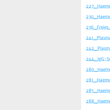
227_Haemos
230_Haemos
236_Freies
241_Plasma
242_Plasma
244_IgG-Su
280_Haemo
281_Haemo
285_Haemo
288_Haemos