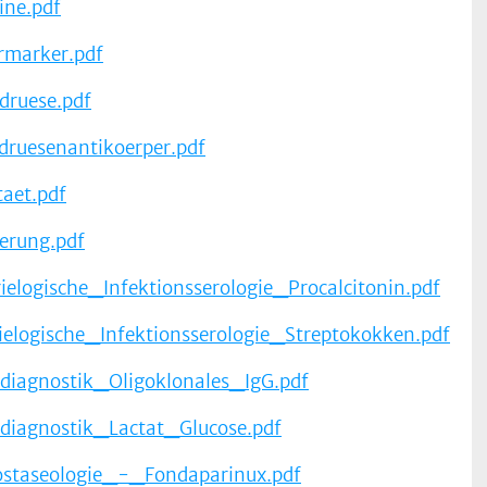
ne.pdf
marker.pdf
druese.pdf
druesenantikoerper.pdf
taet.pdf
ierung.pdf
elogische_Infektionsserologie_Procalcitonin.pdf
elogische_Infektionsserologie_Streptokokken.pdf
diagnostik_Oligoklonales_IgG.pdf
diagnostik_Lactat_Glucose.pdf
taseologie_-_Fondaparinux.pdf