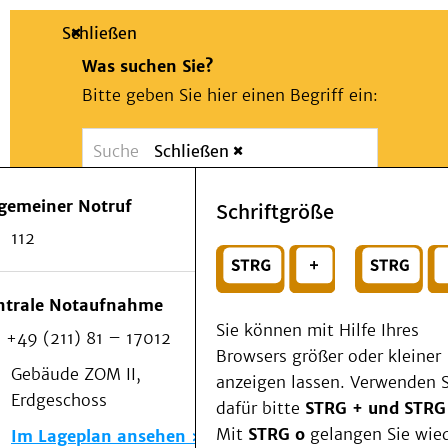
Schließen
Was suchen Sie?
Bitte geben Sie hier einen Begriff ein:
Schließen
Suche
Presse
Kontakt
Notfall
lgemeiner Notruf
Schriftgröße
Suchen
Patienten & Besucher
112
Kliniken/Institute/Zentren
oder
Als Patient am UKD
Beratung und Unterstützung
Wählen Sie ein Thema für Ihren Schnelleinstie
ntrale Notaufnahme
Veranstaltungen
Sie können mit Hilfe Ihres
+49 (211) 81 – 17012
Kommunikation im Medizinwesen (KIM)
Browsers größer oder kleiner
Notfall
Gebäude ZOM II,
anzeigen lassen. Verwenden S
Forschung & Lehre
Erdgeschoss
dafür bitte
STRG + und STRG
Medizinische Fakultät
Mit
STRG o
gelangen Sie wie
Im Lageplan ansehen
Die Institute des UKD