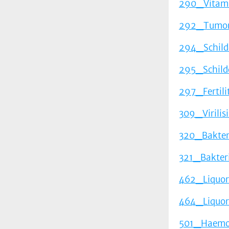
290_Vitami
292_Tumor
294_Schild
295_Schild
297_Fertili
309_Virilis
320_Bakteri
321_Bakteri
462_Liquor
464_Liquor
501_Haemos