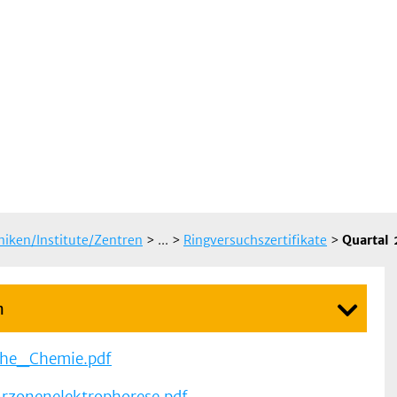
iniken/Institute/Zentren
> ...
>
Ringversuchszertifikate
>
Quartal
n
che_Chemie.pdf
rzonenelektrophorese.pdf