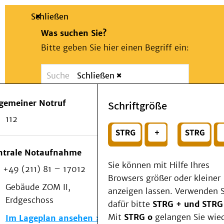
Schließen
Was suchen Sie?
Bitte geben Sie hier einen Begriff ein:
Schließen
Suche
Presse
Kontakt
Notfall
lgemeiner Notruf
Schriftgröße
Suchen
Patienten & Besucher
112
Kliniken/Institute/Zentren
oder
Als Patient am UKD
Beratung und Unterstützung
Wählen Sie ein Thema für Ihren Schnelleinstie
ntrale Notaufnahme
Veranstaltungen
Sie können mit Hilfe Ihres
+49 (211) 81 – 17012
Kommunikation im Medizinwesen (KIM)
Browsers größer oder kleiner
Notfall
Gebäude ZOM II,
anzeigen lassen. Verwenden S
Forschung & Lehre
Erdgeschoss
dafür bitte
STRG + und STRG
Medizinische Fakultät
Mit
STRG o
gelangen Sie wie
Im Lageplan ansehen
Die Institute des UKD