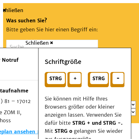
Schließen
Was suchen Sie?
Bitte geben Sie hier einen Begriff ein:
Schließen
Suche
Presse
Kontakt
Aa
Notfall
 Notruf
Schriftgröße
Menü
Suchen
Patienten & Besucher
oder
Kliniken/Institute/Zentren
Wählen Sie ein Thema für Ihren Schnelleinstieg
otaufnahme
Als Patient am UKD
Sie können mit Hilfe Ihres
) 81 – 17012
Beratung und Unterstützung
Browsers größer oder kleiner
 ZOM II,
Veranstaltungen
anzeigen lassen. Verwenden Sie
choss
Kommunikation im Medizinwesen (KIM)
dafür bitte
STRG + und STRG -.
Notfall
Mit
STRG o
gelangen Sie wieder
eplan ansehen
Forschung & Lehre