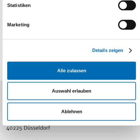
Statistiken
Mediathek
Information und
Marketing
Wissen
Lageplan
So finden Sie
Details zeigen
uns
Alle zulassen
Auswahl erlauben
Kontakt
Universitätsklinikum Düsseldorf
Ablehnen
Moorenstr. 5
40225 Düsseldorf