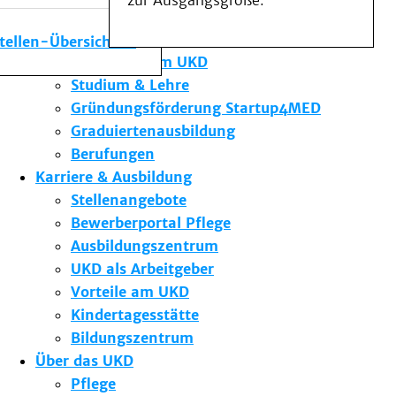
zur Ausgangsgröße.
Medizinische Fakultät
Die Institute des UKD
stellen-Übersicht
Forschung am UKD
Studium & Lehre
Gründungsförderung Startup4MED
Graduiertenausbildung
Berufungen
Karriere & Ausbildung
Stellenangebote
Bewerberportal Pflege
Ausbildungszentrum
UKD als Arbeitgeber
Vorteile am UKD
Kindertagesstätte
Bildungszentrum
Über das UKD
Pflege