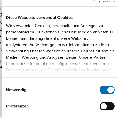
Im Rahmen der Veranstaltung “Marktdialog
Zentrallabor” waren zahlreiche Interessierte vor Ort,
Diese Webseite verwendet Cookies
um sich über das Leuchtturmprojekt “Neubau
Wir verwenden Cookies, um Inhalte und Anzeigen zu
Zentrallabor” zu informieren. Nächster Schritt ist nun
personalisieren, Funktionen für soziale Medien anbieten zu
die Veröffentlichung des Ausschreibungspaketes 1
können und die Zugriffe auf unsere Website zu
(Objektplanung/Laborplanung) am Dienstag, 08. April
analysieren. Außerdem geben wir Informationen zu Ihrer
2025, über e-vergabe.de
Verwendung unserer Website an unsere Partner für soziale
Medien, Werbung und Analysen weiter. Unsere Partner
Die Bauherrenvertretung im Dezernat Bau & Technik
führen diese Informationen möglicherweise mit weiteren
freut sich über viele Bewerber.
Daten zusammen, die Sie ihnen bereitgestellt haben oder
die sie im Rahmen Ihrer Nutzung der Dienste gesammelt
haben.
Einwilligungsauswahl
Notwendig
Navigation
Präferenzen