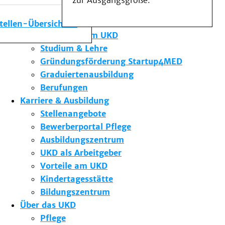
zur Ausgangsgröße.
Medizinische Fakultät
Die Institute des UKD
stellen-Übersicht
Forschung am UKD
Studium & Lehre
Gründungsförderung Startup4MED
Graduiertenausbildung
Berufungen
Karriere & Ausbildung
Stellenangebote
Bewerberportal Pflege
Ausbildungszentrum
UKD als Arbeitgeber
Vorteile am UKD
Kindertagesstätte
Bildungszentrum
Über das UKD
Pflege