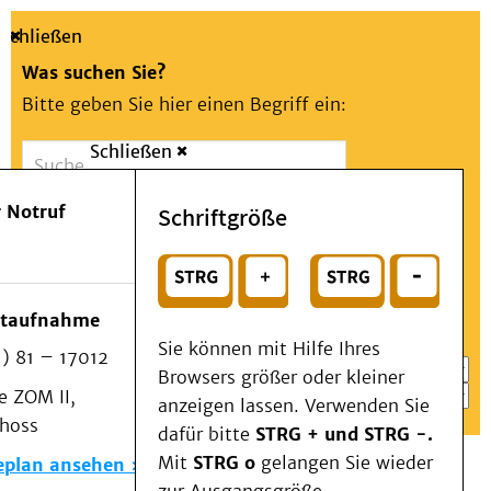
Schließen
Was suchen Sie?
Bitte geben Sie hier einen Begriff ein:
Schließen
Suche
Presse
Kontakt
Aa
Notfall
 Notruf
Schriftgröße
Menü
Suchen
Patienten & Besucher
oder
Kliniken/Institute/Zentren
Wählen Sie ein Thema für Ihren Schnelleinstieg
otaufnahme
Als Patient am UKD
Sie können mit Hilfe Ihres
) 81 – 17012
Beratung und Unterstützung
Browsers größer oder kleiner
 ZOM II,
Veranstaltungen
anzeigen lassen. Verwenden Sie
choss
Kommunikation im Medizinwesen (KIM)
dafür bitte
STRG + und STRG -.
Notfall
Mit
STRG o
gelangen Sie wieder
eplan ansehen
Forschung & Lehre