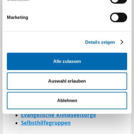
Patientinnen und Patienten Beratungs- und
Betreuungsangebote aus folgenden Bereichen:
Marketing
Krebsberatungsstelle
Sozialdienst
Psychoonkologische Betreuung
Details zeigen
Ernährungsberatung
Humangenetisches Beratungsangebot
Physiotherapie
Alle zulassen
Fertilitätsprotektion
Schmerztherapie
Auswahl erlauben
Interdisziplinäres Zentrum für
Palliativmedizin
Hospiz
Ablehnen
Katholische Klinikseelsorge
Evangelische Klinikseelsorge
Selbsthilfegruppen