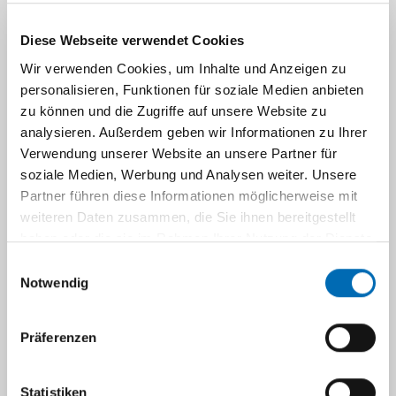
Navigation
Diese Webseite verwendet Cookies
Beratung und Betreuung
Wir verwenden Cookies, um Inhalte und Anzeigen zu
personalisieren, Funktionen für soziale Medien anbieten
Neben der Bekämpfung der Krebserkrankung
zu können und die Zugriffe auf unsere Website zu
an sich, ist eine weitergehende Betreuung
analysieren. Außerdem geben wir Informationen zu Ihrer
ratsam oder notwendig. Dabei wird stets
Verwendung unserer Website an unsere Partner für
soziale Medien, Werbung und Analysen weiter. Unsere
versucht, auf den Menschen und seine
Partner führen diese Informationen möglicherweise mit
Bedürfnisse ganz individuell einzugehen.
weiteren Daten zusammen, die Sie ihnen bereitgestellt
haben oder die sie im Rahmen Ihrer Nutzung der Dienste
Außerdem haben wir Adressen von
gesammelt haben.
Selbsthilfegruppen zusammgestellt, die Ihnen
Einwilligungsauswahl
Notwendig
helfen können, mit Menschen in einer
ähnlichern Lebenssitutation in Kontakt zu
treten.
Präferenzen
Das Prostatakarzinomzentrum bietet für
Statistiken