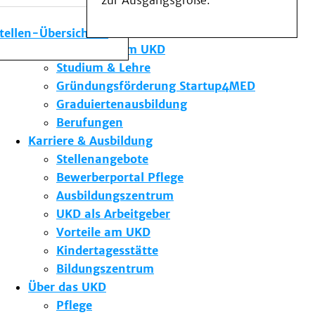
zur Ausgangsgröße.
Medizinische Fakultät
Die Institute des UKD
stellen-Übersicht
Forschung am UKD
Studium & Lehre
Gründungsförderung Startup4MED
Graduiertenausbildung
Berufungen
Karriere & Ausbildung
Stellenangebote
Bewerberportal Pflege
Ausbildungszentrum
UKD als Arbeitgeber
Vorteile am UKD
Kindertagesstätte
Bildungszentrum
Über das UKD
Pflege