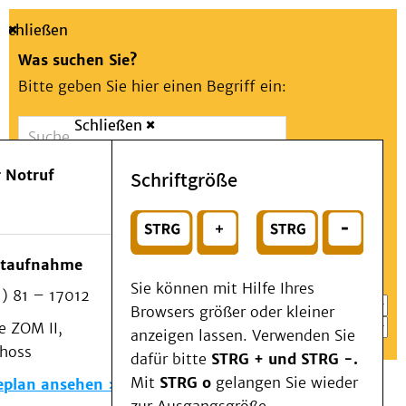
Schließen
Was suchen Sie?
Bitte geben Sie hier einen Begriff ein:
Schließen
Suche
Presse
Kontakt
Aa
Notfall
 Notruf
Schriftgröße
Menü
Suchen
Patienten & Besucher
oder
Kliniken/Institute/Zentren
Wählen Sie ein Thema für Ihren Schnelleinstieg
otaufnahme
Als Patient am UKD
Sie können mit Hilfe Ihres
) 81 – 17012
Beratung und Unterstützung
Browsers größer oder kleiner
 ZOM II,
Veranstaltungen
anzeigen lassen. Verwenden Sie
choss
Kommunikation im Medizinwesen (KIM)
dafür bitte
STRG + und STRG -.
Notfall
Mit
STRG o
gelangen Sie wieder
eplan ansehen
Forschung & Lehre