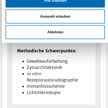
Alle zulassen
Zyto‑ und
rezeptorarchitektonische
Charakterisierung des
Auswahl erlauben
Rattengehirns zur Erstellung
eines 3‑dimensionalen Atlas
Ablehnen
Histologische Charakterisierung
des menschlichen Rückenmarks
Methodische Schwerpunkte:
Gewebeaufarbeitung
Zytoarchitektonik
in vitro
Rezeptorautoradiographie
Immunhistochemie
Lichtmikroskopie