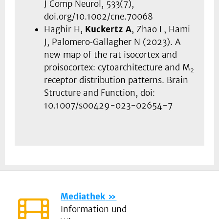
J Comp Neurol, 533(7),
doi.org/10.1002/cne.70068
Haghir H,
Kuckertz A
, Zhao L, Hami
J, Palomero‑Gallagher N (2023). A
new map of the rat isocortex and
proisocortex: cytoarchitecture and M
2
receptor distribution patterns. Brain
Structure and Function, doi:
10.1007/s00429-023-02654-7
Mediathek
Information und