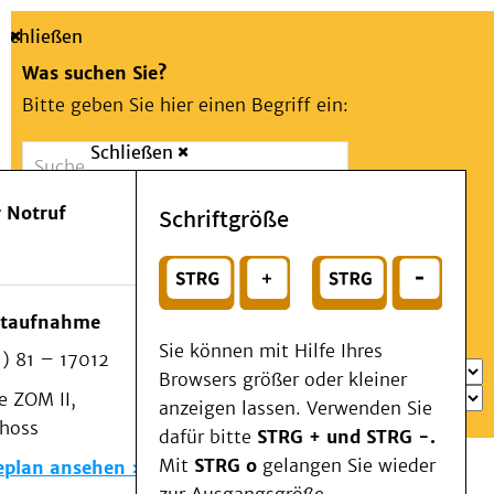
Schließen
Was suchen Sie?
Bitte geben Sie hier einen Begriff ein:
Schließen
Suche
Presse
Kontakt
Aa
Notfall
 Notruf
Schriftgröße
Menü
Suchen
Patienten & Besucher
oder
Kliniken/Institute/Zentren
Wählen Sie ein Thema für Ihren Schnelleinstieg
otaufnahme
Als Patient am UKD
Sie können mit Hilfe Ihres
) 81 – 17012
Beratung und Unterstützung
Browsers größer oder kleiner
 ZOM II,
Veranstaltungen
anzeigen lassen. Verwenden Sie
choss
Kommunikation im Medizinwesen (KIM)
dafür bitte
STRG + und STRG -.
Notfall
Mit
STRG o
gelangen Sie wieder
eplan ansehen
Forschung & Lehre