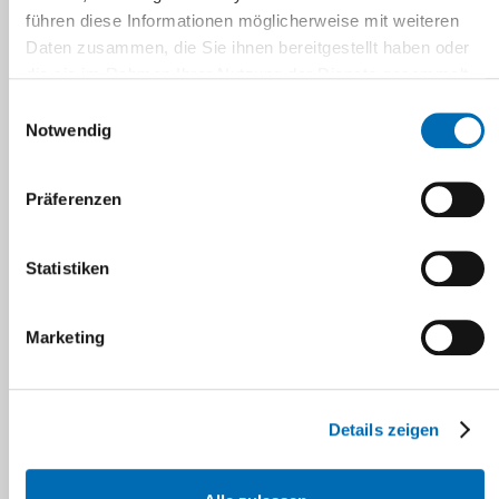
führen diese Informationen möglicherweise mit weiteren
Daten zusammen, die Sie ihnen bereitgestellt haben oder
die sie im Rahmen Ihrer Nutzung der Dienste gesammelt
haben.
Einwilligungsauswahl
Notwendig
Navigation
Präferenzen
Dr. Anika Kuckertz
Statistiken
wissenschaftliche Mitarbeiterin,
akadem. Abschluss: M.Sc.
Marketing
Biotechnologie
Details zeigen
Forschungsschwerpunkte: