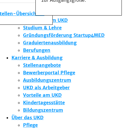
zur Ausgangsgröße.
Medizinische Fakultät
Die Institute des UKD
stellen-Übersicht
Forschung am UKD
Studium & Lehre
Gründungsförderung Startup4MED
Graduiertenausbildung
Berufungen
Karriere & Ausbildung
Stellenangebote
Bewerberportal Pflege
Ausbildungszentrum
UKD als Arbeitgeber
Vorteile am UKD
Kindertagesstätte
Bildungszentrum
Über das UKD
Pflege