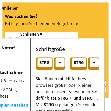
Schließen
Was suchen Sie?
Bitte geben Sie hier einen Begriff ein:
Schließen
Suche
Presse
Kontakt
Aa
Notfall
 Notruf
Schriftgröße
Menü
Suchen
Patienten & Besucher
oder
Kliniken/Institute/Zentren
Wählen Sie ein Thema für Ihren Schnelleinstieg
otaufnahme
Als Patient am UKD
Sie können mit Hilfe Ihres
) 81 – 17012
Beratung und Unterstützung
Browsers größer oder kleiner
 ZOM II,
Veranstaltungen
anzeigen lassen. Verwenden Sie
choss
Kommunikation im Medizinwesen (KIM)
dafür bitte
STRG + und STRG -.
Notfall
Mit
STRG o
gelangen Sie wieder
eplan ansehen
Forschung & Lehre