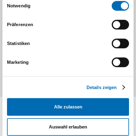
Notwendig
Next-Generation-Sequencing (NGS) und
Third-Generation-Sequencing (TGS)-
Analytik: Exom / Genom: ca. drei Monate;
Präferenzen
bei kritisch kranken Patientinnen und
Patienten vier Wochen.
Statistiken
Einzelgendiagnostik: vier bis sechs
Wochen
Chromosomendiagnostik: zwei bis drei
Marketing
Wochen
eilige Fragestellungen: eine Woche
Details zeigen
Alle zulassen
Mediathek
Information und
Auswahl erlauben
Wissen