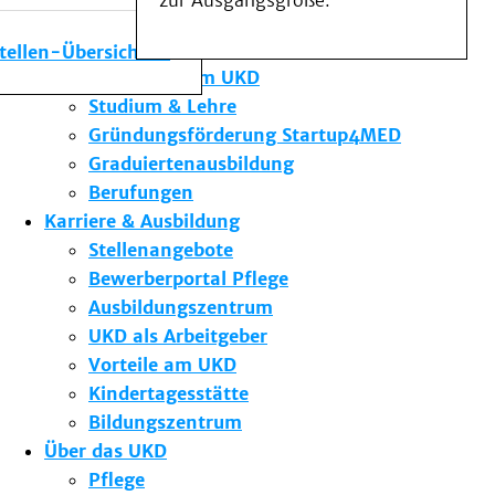
zur Ausgangsgröße.
Medizinische Fakultät
Die Institute des UKD
stellen-Übersicht
Forschung am UKD
Studium & Lehre
Gründungsförderung Startup4MED
Graduiertenausbildung
Berufungen
Karriere & Ausbildung
Stellenangebote
Bewerberportal Pflege
Ausbildungszentrum
UKD als Arbeitgeber
Vorteile am UKD
Kindertagesstätte
Bildungszentrum
Über das UKD
Pflege