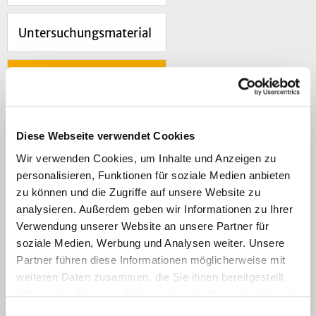
Untersuchungsmaterial
Untersuchungsdauer
Labordiagnostik
Diese Webseite verwendet Cookies
Wir verwenden Cookies, um Inhalte und Anzeigen zu
personalisieren, Funktionen für soziale Medien anbieten
Navigation
zu können und die Zugriffe auf unsere Website zu
analysieren. Außerdem geben wir Informationen zu Ihrer
Untersuchungsdauer
Verwendung unserer Website an unsere Partner für
soziale Medien, Werbung und Analysen weiter. Unsere
Partner führen diese Informationen möglicherweise mit
In eiligen Fällen (z.B. kritisch-kranke Kinder,
weiteren Daten zusammen, die Sie ihnen bereitgestellt
Tumorpatientinnen und -patienten) nehmen
haben oder die sie im Rahmen Ihrer Nutzung der Dienste
Sie bitte mit uns Kontakt auf.
gesammelt haben.
Einwilligungsauswahl