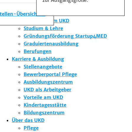
zur Ausgangsgröße.
Medizinische Fakultät
Die Institute des UKD
stellen-Übersicht
Forschung am UKD
Studium & Lehre
Gründungsförderung Startup4MED
Graduiertenausbildung
Berufungen
Karriere & Ausbildung
Stellenangebote
Bewerberportal Pflege
Ausbildungszentrum
UKD als Arbeitgeber
Vorteile am UKD
Kindertagesstätte
Bildungszentrum
Über das UKD
Pflege