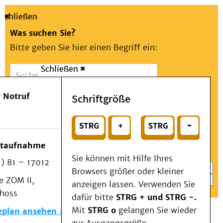
Schließen
Was suchen Sie?
Bitte geben Sie hier einen Begriff ein:
Schließen
Suche
Presse
Kontakt
Aa
Notfall
 Notruf
Schriftgröße
Menü
Suchen
Patienten & Besucher
oder
Kliniken/Institute/Zentren
Wählen Sie ein Thema für Ihren Schnelleinstieg
otaufnahme
Als Patient am UKD
Sie können mit Hilfe Ihres
) 81 – 17012
Beratung und Unterstützung
Browsers größer oder kleiner
 ZOM II,
Veranstaltungen
anzeigen lassen. Verwenden Sie
choss
Kommunikation im Medizinwesen (KIM)
dafür bitte
STRG + und STRG -.
Notfall
Mit
STRG o
gelangen Sie wieder
eplan ansehen
Forschung & Lehre