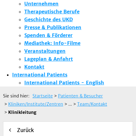
Unternehmen
Therapeutische Berufe
Geschichte des UKD
Presse & Publikationen
Spenden & Förderer
Mediathek: Info-Filme
Veranstaltungen
Lageplan & Anfahrt
Kontakt
International Patients
International Patients - English
Sie sind hier:
Startseite
>
Patienten & Besucher
>
Kliniken/Institute/Zentren
> ...
>
Team/Kontakt
>
Klinikleitung
Zurück