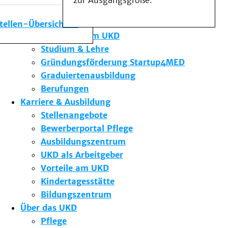
zur Ausgangsgröße.
Medizinische Fakultät
Die Institute des UKD
stellen-Übersicht
Forschung am UKD
Studium & Lehre
Gründungsförderung Startup4MED
Graduiertenausbildung
Berufungen
Karriere & Ausbildung
Stellenangebote
Bewerberportal Pflege
Ausbildungszentrum
UKD als Arbeitgeber
Vorteile am UKD
Kindertagesstätte
Bildungszentrum
Über das UKD
Pflege