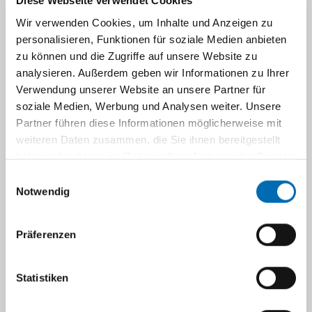
Diese Webseite verwendet Cookies
Wir verwenden Cookies, um Inhalte und Anzeigen zu
personalisieren, Funktionen für soziale Medien anbieten
zu können und die Zugriffe auf unsere Website zu
analysieren. Außerdem geben wir Informationen zu Ihrer
Verwendung unserer Website an unsere Partner für
soziale Medien, Werbung und Analysen weiter. Unsere
Partner führen diese Informationen möglicherweise mit
weiteren Daten zusammen, die Sie ihnen bereitgestellt
haben oder die sie im Rahmen Ihrer Nutzung der Dienste
Prof. Dr. med. Max J. Scheyerer
gesammelt haben.
Einwilligungsauswahl
Notwendig
Leitender Oberarzt Orthopädische Chirurgie
Leitender Arzt für Wirbelsäulenerkrankungen,
Präferenzen
Leiter des interdisziplinären
Wirbelsäulenzentrums
Statistiken
Facharzt für Orthopädie und Unfallchirurgie,
Zusatzbezeichnungen: Spezielle