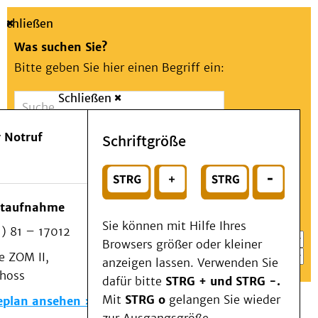
Schließen
Was suchen Sie?
Bitte geben Sie hier einen Begriff ein:
Schließen
Suche
Presse
Kontakt
Aa
Notfall
 Notruf
Schriftgröße
Menü
Suchen
Patienten & Besucher
oder
Kliniken/Institute/Zentren
Wählen Sie ein Thema für Ihren Schnelleinstieg
otaufnahme
Als Patient am UKD
Sie können mit Hilfe Ihres
) 81 – 17012
Beratung und Unterstützung
Browsers größer oder kleiner
 ZOM II,
Veranstaltungen
anzeigen lassen. Verwenden Sie
choss
Kommunikation im Medizinwesen (KIM)
dafür bitte
STRG + und STRG -.
Notfall
Mit
STRG o
gelangen Sie wieder
eplan ansehen
Forschung & Lehre