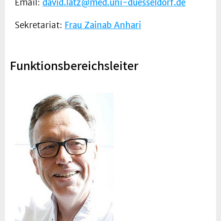
Email:
david.latz@med.uni-duesseldorf.de
Sekretariat:
Frau Zainab Anhari
Funktionsbereichsleiter