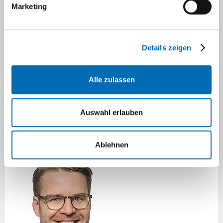
Marketing
Unfallchirurgie, Spezielle Orthopädische
Chirurgie, DWG Masterzertifikat
Sprechstunden:
Wirbelsäulenerkrankungen
,
Details zeigen
Skoliosesprechstunde
Alle zulassen
Email:
maxjoseph.scheyerer@med.uni-
duesseldorf.de
Auswahl erlauben
Sekretariat:
Frau Zainab Anhari
Ablehnen