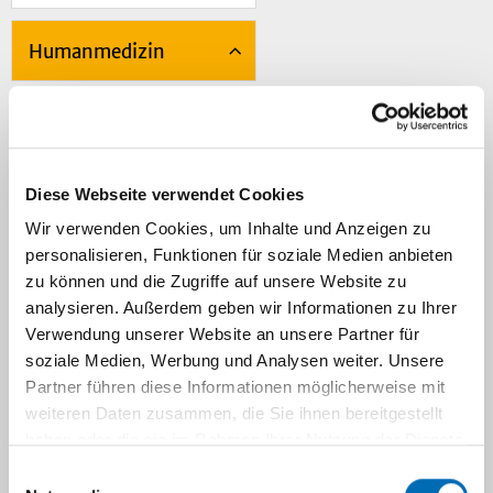
Humanmedizin
Molekulare Biomedizin
Diese Webseite verwendet Cookies
Navigation
Wir verwenden Cookies, um Inhalte und Anzeigen zu
personalisieren, Funktionen für soziale Medien anbieten
Studienblöcke 4. Studienjahr
zu können und die Zugriffe auf unsere Website zu
analysieren. Außerdem geben wir Informationen zu Ihrer
Verwendung unserer Website an unsere Partner für
soziale Medien, Werbung und Analysen weiter. Unsere
Studienblock
Partner führen diese Informationen möglicherweise mit
Dozierende
Thema
(SB)
weiteren Daten zusammen, die Sie ihnen bereitgestellt
haben oder die sie im Rahmen Ihrer Nutzung der Dienste
gesammelt haben.
Einwilligungsauswahl
Thorax
Dr.
Laborwert