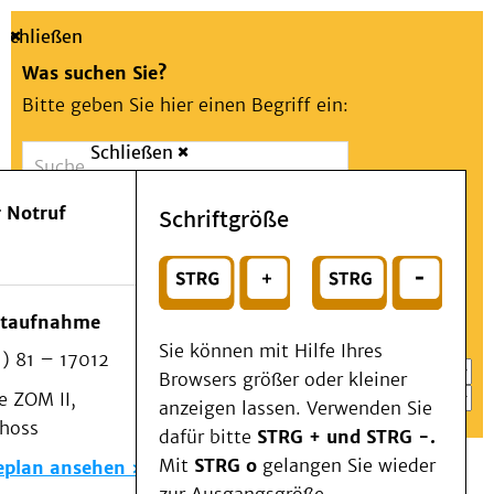
Schließen
Was suchen Sie?
Bitte geben Sie hier einen Begriff ein:
Schließen
Suche
Presse
Kontakt
Aa
Notfall
 Notruf
Schriftgröße
Menü
Suchen
Patienten & Besucher
oder
Kliniken/Institute/Zentren
Wählen Sie ein Thema für Ihren Schnelleinstieg
otaufnahme
Als Patient am UKD
Sie können mit Hilfe Ihres
) 81 – 17012
Beratung und Unterstützung
Browsers größer oder kleiner
 ZOM II,
Veranstaltungen
anzeigen lassen. Verwenden Sie
choss
Kommunikation im Medizinwesen (KIM)
dafür bitte
STRG + und STRG -.
Notfall
Mit
STRG o
gelangen Sie wieder
eplan ansehen
Forschung & Lehre