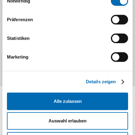
Notwendig
Kierysch
bei KHK,
HI, LE
Präferenzen
Abdomen
Dr.
Niere
Statistiken
Barthuber
Ikterus
Audiodatei
Marketing
Details zeigen
Alle zulassen
Mediathek
Information und
Wissen
Auswahl erlauben
Lageplan