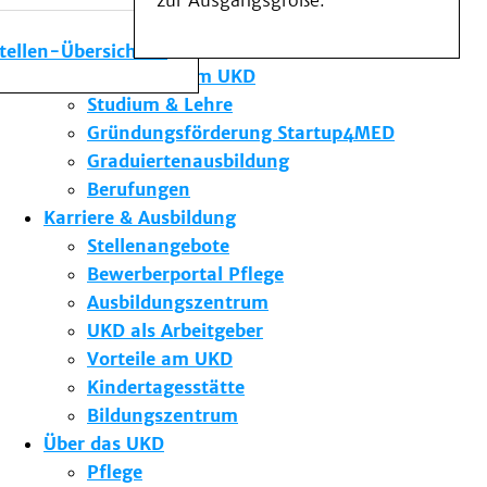
zur Ausgangsgröße.
Medizinische Fakultät
Die Institute des UKD
stellen-Übersicht
Forschung am UKD
Studium & Lehre
Gründungsförderung Startup4MED
Graduiertenausbildung
Berufungen
Karriere & Ausbildung
Stellenangebote
Bewerberportal Pflege
Ausbildungszentrum
UKD als Arbeitgeber
Vorteile am UKD
Kindertagesstätte
Bildungszentrum
Über das UKD
Pflege