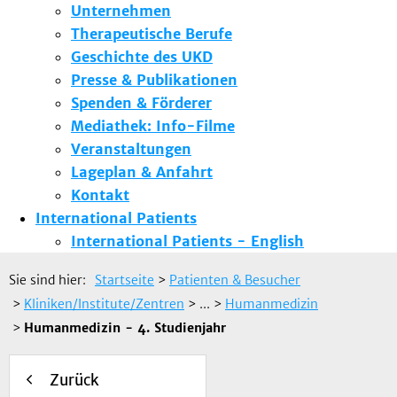
Unternehmen
Therapeutische Berufe
Geschichte des UKD
Presse & Publikationen
Spenden & Förderer
Mediathek: Info-Filme
Veranstaltungen
Lageplan & Anfahrt
Kontakt
International Patients
International Patients - English
Sie sind hier:
Startseite
>
Patienten & Besucher
>
Kliniken/Institute/Zentren
> ...
>
Humanmedizin
>
Humanmedizin - 4. Studienjahr
Zurück