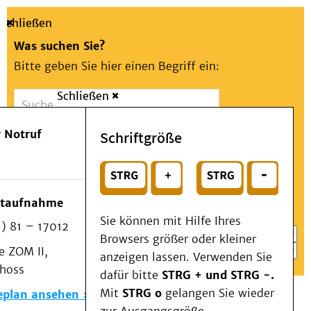
Schließen
Was suchen Sie?
Bitte geben Sie hier einen Begriff ein:
Schließen
Suche
Presse
Kontakt
Aa
Notfall
 Notruf
Schriftgröße
Menü
Suchen
Patienten & Besucher
oder
Kliniken/Institute/Zentren
Wählen Sie ein Thema für Ihren Schnelleinstieg
otaufnahme
Als Patient am UKD
Sie können mit Hilfe Ihres
) 81 – 17012
Beratung und Unterstützung
Browsers größer oder kleiner
 ZOM II,
Veranstaltungen
anzeigen lassen. Verwenden Sie
choss
Kommunikation im Medizinwesen (KIM)
dafür bitte
STRG + und STRG -.
Notfall
Mit
STRG o
gelangen Sie wieder
eplan ansehen
Forschung & Lehre