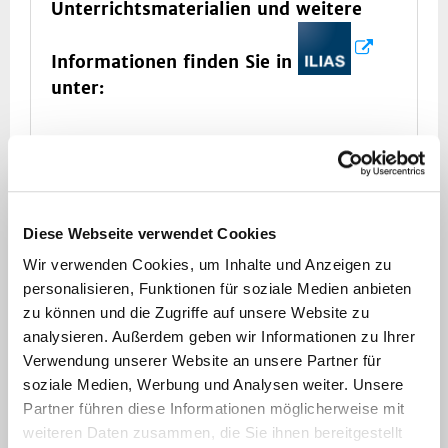
Unterrichtsmaterialien und weitere
Informationen finden Sie in
unter:
Regelstudiengang / Klinik / SB+TB /
5.Studienjahr / SB Mensch und Umwelt /
Allgemeinmedizin
Diese Webseite verwendet Cookies
im Unterordner: Seminar
Wir verwenden Cookies, um Inhalte und Anzeigen zu
personalisieren, Funktionen für soziale Medien anbieten
zu können und die Zugriffe auf unsere Website zu
analysieren. Außerdem geben wir Informationen zu Ihrer
Verwendung unserer Website an unsere Partner für
Prüfungsmodalitäten
soziale Medien, Werbung und Analysen weiter. Unsere
Partner führen diese Informationen möglicherweise mit
„Allgemeinmedizin“ im SB ‚Mensch und
weiteren Daten zusammen, die Sie ihnen bereitgestellt