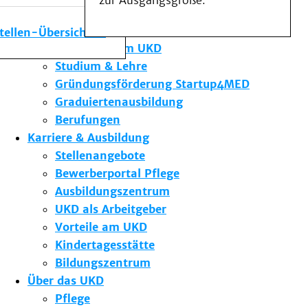
zur Ausgangsgröße.
Medizinische Fakultät
Die Institute des UKD
stellen-Übersicht
Forschung am UKD
Studium & Lehre
Gründungsförderung Startup4MED
Graduiertenausbildung
Berufungen
Karriere & Ausbildung
Stellenangebote
Bewerberportal Pflege
Ausbildungszentrum
UKD als Arbeitgeber
Vorteile am UKD
Kindertagesstätte
Bildungszentrum
Über das UKD
Pflege