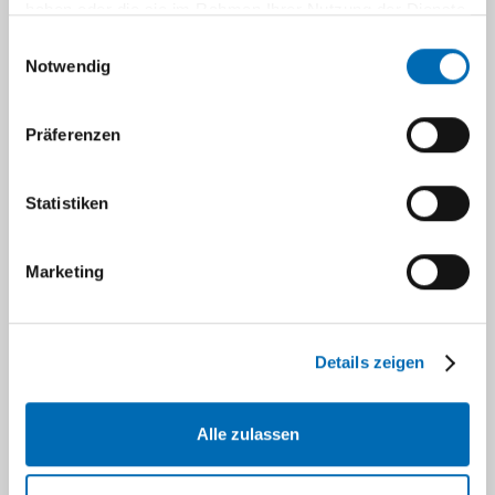
haben oder die sie im Rahmen Ihrer Nutzung der Dienste
Umwelt‘ mit Klausur
gesammelt haben.
Einwilligungsauswahl
Notwendig
Wir möchten Sie auf die
Prüfungsbedingungen des Scheines
„Allgemeinmedizin“ aufmerksam
Präferenzen
machen.
Dies sind:
Statistiken
1. Es wird in der Klausur
‚Allgemeinmedizin‘ nur geprüft, was
Marketing
im Kleingruppenunterricht
besprochen wurde, was auf den
angegebenen Lehrbuchseiten
Details zeigen
(Kochen MM. Allgemeinmedizin und
Familienmedizin. 4. Auflage.
Stuttgart: Thieme; 2012) ausgeführt
Alle zulassen
wird und was Sie in den Lernfällen
Allgemeinmedizin im CASUS gelernt